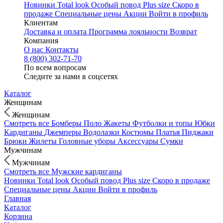
Новинки
Total look
Особый повод
Plus size
Скоро в
продаже
Специальные цены
Акции
Войти в профиль
Клиентам
Доставка и оплата
Программа лояльности
Возврат
Компания
О нас
Контакты
8 (800) 302-71-70
По всем вопросам
Следите за нами в соцсетях
Каталог
Женщинам
Женщинам
Смотреть все
Бомберы
Поло
Жакеты
Футболки и топы
Юбки
Кардиганы
Джемперы
Водолазки
Костюмы
Платья
Пиджаки
Брюки
Жилеты
Головные уборы
Аксессуары
Сумки
Мужчинам
Мужчинам
Смотреть все
Мужские кардиганы
Новинки
Total look
Особый повод
Plus size
Скоро в продаже
Специальные цены
Акции
Войти в профиль
Главная
Каталог
Корзина