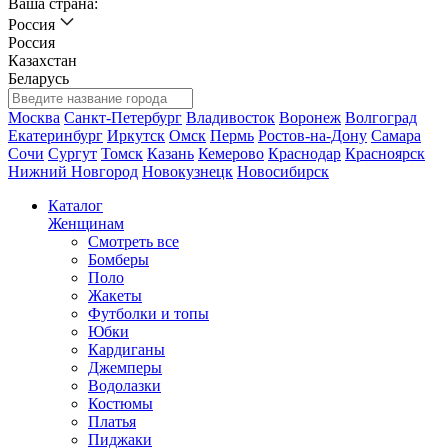
Ваша страна:
Россия
Россия
Казахстан
Беларусь
Москва
Санкт-Петербург
Владивосток
Воронеж
Волгоград
Екатеринбург
Иркутск
Омск
Пермь
Ростов-на-Дону
Самара
Сочи
Сургут
Томск
Казань
Кемерово
Краснодар
Красноярск
Нижний Новгород
Новокузнецк
Новосибирск
Каталог
Женщинам
Смотреть все
Бомберы
Поло
Жакеты
Футболки и топы
Юбки
Кардиганы
Джемперы
Водолазки
Костюмы
Платья
Пиджаки