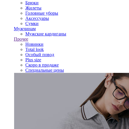
Брюки
Жилеты
Головные уборы
Аксессуары
Сумки
Мужчинам
Мужские кардиганы
Прочее
Новинки
Total look
Особый повод
Plus size
Скоро в продаже
Специальные цены