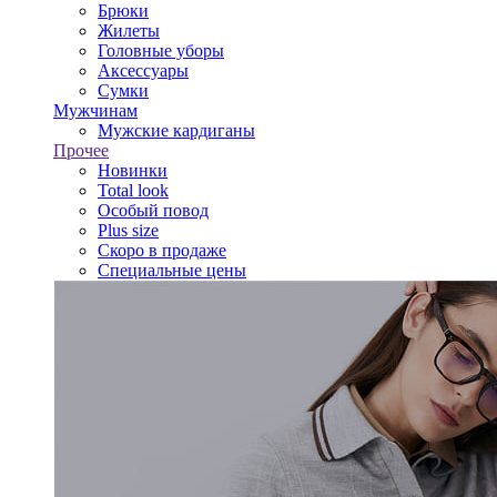
Брюки
Жилеты
Головные уборы
Аксессуары
Сумки
Мужчинам
Мужские кардиганы
Прочее
Новинки
Total look
Особый повод
Plus size
Скоро в продаже
Специальные цены