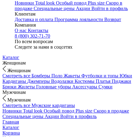
Новинки
Total look
Особый повод
Plus size
Скоро в
продаже
Специальные цены
Акции
Войти в профиль
Клиентам
Доставка и оплата
Программа лояльности
Возврат
Компания
О нас
Контакты
8 (800) 302-71-70
По всем вопросам
Следите за нами в соцсетях
Каталог
Женщинам
Женщинам
Смотреть все
Бомберы
Поло
Жакеты
Футболки и топы
Юбки
Кардиганы
Джемперы
Водолазки
Костюмы
Платья
Пиджаки
Брюки
Жилеты
Головные уборы
Аксессуары
Сумки
Мужчинам
Мужчинам
Смотреть все
Мужские кардиганы
Новинки
Total look
Особый повод
Plus size
Скоро в продаже
Специальные цены
Акции
Войти в профиль
Главная
Каталог
Корзина