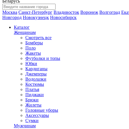
Беларусь
Москва
Санкт-Петербург
Владивосток
Воронеж
Волгоград
Ека
Новгород
Новокузнецк
Новосибирск
Каталог
Женщинам
Смотреть все
Бомберы
Поло
Жакеты
Футболки и топы
Юбки
Кардиганы
Джемперы
Водолазки
Костюмы
Платья
Пиджаки
Брюки
Жилеты
Головные уборы
Аксессуары
Сумки
Мужчинам