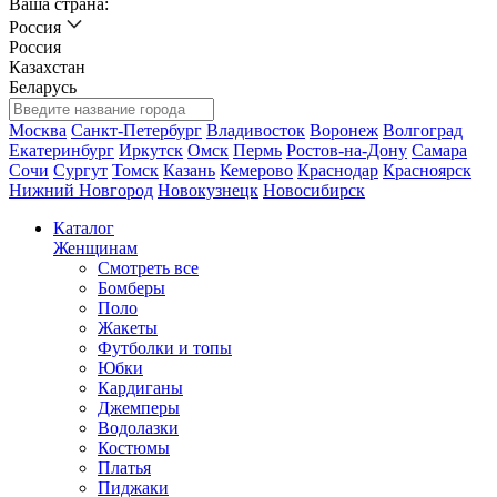
Ваша страна:
Россия
Россия
Казахстан
Беларусь
Москва
Санкт-Петербург
Владивосток
Воронеж
Волгоград
Екатеринбург
Иркутск
Омск
Пермь
Ростов-на-Дону
Самара
Сочи
Сургут
Томск
Казань
Кемерово
Краснодар
Красноярск
Нижний Новгород
Новокузнецк
Новосибирск
Каталог
Женщинам
Смотреть все
Бомберы
Поло
Жакеты
Футболки и топы
Юбки
Кардиганы
Джемперы
Водолазки
Костюмы
Платья
Пиджаки