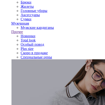
Брюки
Жилеты
Головные уборы
Аксессуары
Сумки
Мужчинам
Мужские кардиганы
Прочее
Новинки
Total look
Особый повод
Plus size
Скоро в продаже
Специальные цены