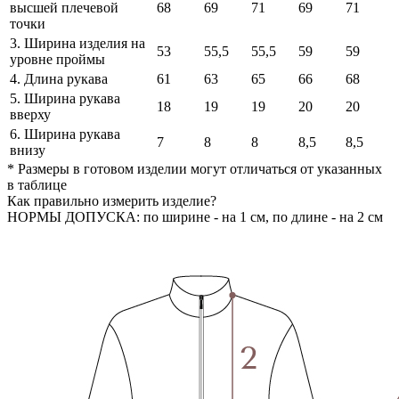
высшей плечевой
68
69
71
69
71
точки
3. Ширина изделия на
53
55,5
55,5
59
59
уровне проймы
4. Длина рукава
61
63
65
66
68
5. Ширина рукава
18
19
19
20
20
вверху
6. Ширина рукава
7
8
8
8,5
8,5
внизу
* Размеры в готовом изделии могут отличаться от указанных
в таблице
Как правильно измерить изделие?
НОРМЫ ДОПУСКА: по ширине - на 1 см, по длине - на 2 см