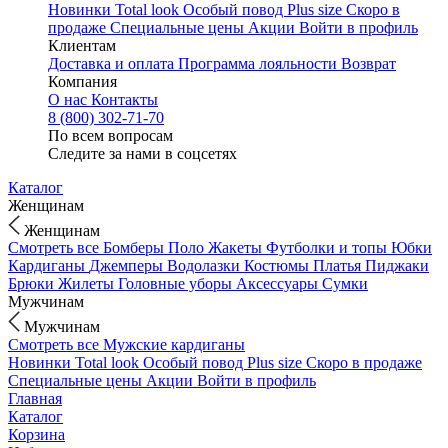
Новинки
Total look
Особый повод
Plus size
Скоро в
продаже
Специальные цены
Акции
Войти в профиль
Клиентам
Доставка и оплата
Программа лояльности
Возврат
Компания
О нас
Контакты
8 (800) 302-71-70
По всем вопросам
Следите за нами в соцсетях
Каталог
Женщинам
Женщинам
Смотреть все
Бомберы
Поло
Жакеты
Футболки и топы
Юбки
Кардиганы
Джемперы
Водолазки
Костюмы
Платья
Пиджаки
Брюки
Жилеты
Головные уборы
Аксессуары
Сумки
Мужчинам
Мужчинам
Смотреть все
Мужские кардиганы
Новинки
Total look
Особый повод
Plus size
Скоро в продаже
Специальные цены
Акции
Войти в профиль
Главная
Каталог
Корзина