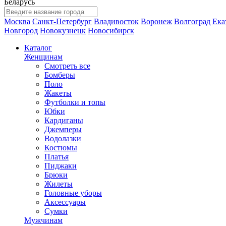
Беларусь
Москва
Санкт-Петербург
Владивосток
Воронеж
Волгоград
Ека
Новгород
Новокузнецк
Новосибирск
Каталог
Женщинам
Смотреть все
Бомберы
Поло
Жакеты
Футболки и топы
Юбки
Кардиганы
Джемперы
Водолазки
Костюмы
Платья
Пиджаки
Брюки
Жилеты
Головные уборы
Аксессуары
Сумки
Мужчинам