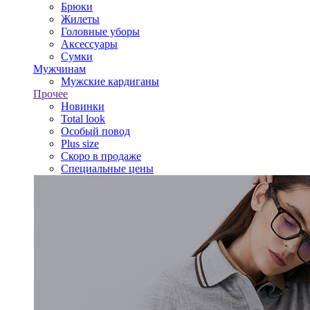
Брюки
Жилеты
Головные уборы
Аксессуары
Сумки
Мужчинам
Мужские кардиганы
Прочее
Новинки
Total look
Особый повод
Plus size
Скоро в продаже
Специальные цены