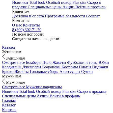
Новинки
Total look
Особый повод
Plus size
Скоро в
продаже
Специальные цены
Акции
Войти в профиль
Клиентам
Доставка и оплата
Программа лояльности
Возврат
Компания
О нас
Контакты
8 (800) 302-71-70
По всем вопросам
Следите за нами в соцсетях
Каталог
Женщинам
Женщинам
Смотреть все
Бомберы
Поло
Жакеты
Футболки и топы
Юбки
Кардиганы
Джемперы
Водолазки
Костюмы
Платья
Пиджаки
Брюки
Жилеты
Головные уборы
Аксессуары
Сумки
Мужчинам
Мужчинам
Смотреть все
Мужские кардиганы
Новинки
Total look
Особый повод
Plus size
Скоро в продаже
Специальные цены
Акции
Войти в профиль
Главная
Каталог
Корзина