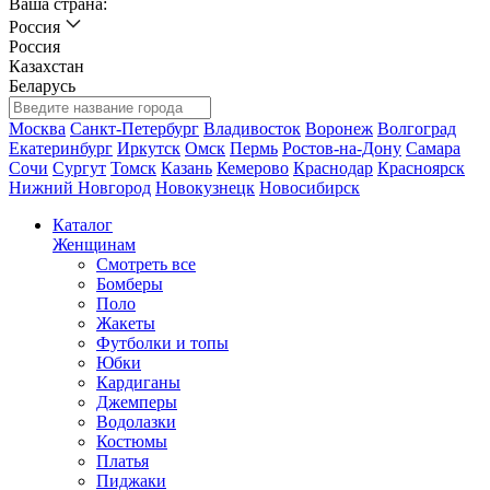
Ваша страна:
Россия
Россия
Казахстан
Беларусь
Москва
Санкт-Петербург
Владивосток
Воронеж
Волгоград
Екатеринбург
Иркутск
Омск
Пермь
Ростов-на-Дону
Самара
Сочи
Сургут
Томск
Казань
Кемерово
Краснодар
Красноярск
Нижний Новгород
Новокузнецк
Новосибирск
Каталог
Женщинам
Смотреть все
Бомберы
Поло
Жакеты
Футболки и топы
Юбки
Кардиганы
Джемперы
Водолазки
Костюмы
Платья
Пиджаки