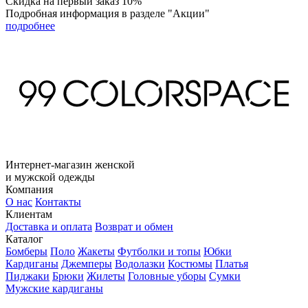
Скидка на первый заказ 10%
Подробная информация в разделе "Акции"
подробнее
Интернет-магазин женской
и мужской одежды
Компания
О нас
Контакты
Клиентам
Доставка и оплата
Возврат и обмен
Каталог
Бомберы
Поло
Жакеты
Футболки и топы
Юбки
Кардиганы
Джемперы
Водолазки
Костюмы
Платья
Пиджаки
Брюки
Жилеты
Головные уборы
Сумки
Мужские кардиганы