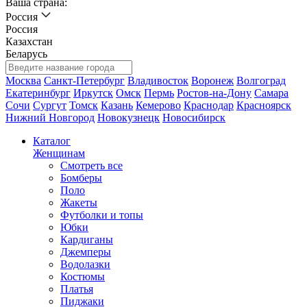
Ваша страна:
Россия
Россия
Казахстан
Беларусь
Москва
Санкт-Петербург
Владивосток
Воронеж
Волгоград
Екатеринбург
Иркутск
Омск
Пермь
Ростов-на-Дону
Самара
Сочи
Сургут
Томск
Казань
Кемерово
Краснодар
Красноярск
Нижний Новгород
Новокузнецк
Новосибирск
Каталог
Женщинам
Смотреть все
Бомберы
Поло
Жакеты
Футболки и топы
Юбки
Кардиганы
Джемперы
Водолазки
Костюмы
Платья
Пиджаки