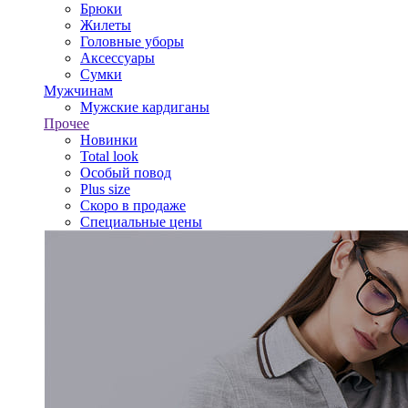
Брюки
Жилеты
Головные уборы
Аксессуары
Сумки
Мужчинам
Мужские кардиганы
Прочее
Новинки
Total look
Особый повод
Plus size
Скоро в продаже
Специальные цены