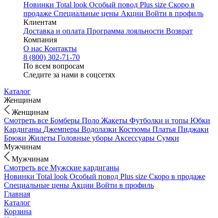
Новинки
Total look
Особый повод
Plus size
Скоро в
продаже
Специальные цены
Акции
Войти в профиль
Клиентам
Доставка и оплата
Программа лояльности
Возврат
Компания
О нас
Контакты
8 (800) 302-71-70
По всем вопросам
Следите за нами в соцсетях
Каталог
Женщинам
Женщинам
Смотреть все
Бомберы
Поло
Жакеты
Футболки и топы
Юбки
Кардиганы
Джемперы
Водолазки
Костюмы
Платья
Пиджаки
Брюки
Жилеты
Головные уборы
Аксессуары
Сумки
Мужчинам
Мужчинам
Смотреть все
Мужские кардиганы
Новинки
Total look
Особый повод
Plus size
Скоро в продаже
Специальные цены
Акции
Войти в профиль
Главная
Каталог
Корзина