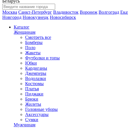
Беларусь
Москва
Санкт-Петербург
Владивосток
Воронеж
Волгоград
Ека
Новгород
Новокузнецк
Новосибирск
Каталог
Женщинам
Смотреть все
Бомберы
Поло
Жакеты
Футболки и топы
Юбки
Кардиганы
Джемперы
Водолазки
Костюмы
Платья
Пиджаки
Брюки
Жилеты
Головные уборы
Аксессуары
Сумки
Мужчинам