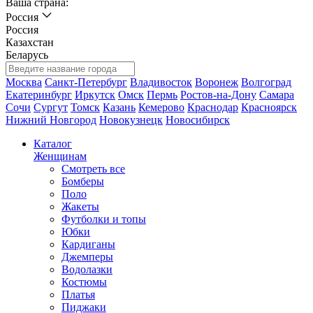
Ваша страна:
Россия
Россия
Казахстан
Беларусь
Москва
Санкт-Петербург
Владивосток
Воронеж
Волгоград
Екатеринбург
Иркутск
Омск
Пермь
Ростов-на-Дону
Самара
Сочи
Сургут
Томск
Казань
Кемерово
Краснодар
Красноярск
Нижний Новгород
Новокузнецк
Новосибирск
Каталог
Женщинам
Смотреть все
Бомберы
Поло
Жакеты
Футболки и топы
Юбки
Кардиганы
Джемперы
Водолазки
Костюмы
Платья
Пиджаки