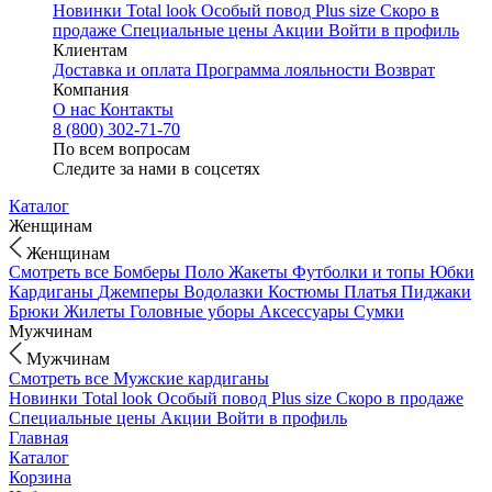
Новинки
Total look
Особый повод
Plus size
Скоро в
продаже
Специальные цены
Акции
Войти в профиль
Клиентам
Доставка и оплата
Программа лояльности
Возврат
Компания
О нас
Контакты
8 (800) 302-71-70
По всем вопросам
Следите за нами в соцсетях
Каталог
Женщинам
Женщинам
Смотреть все
Бомберы
Поло
Жакеты
Футболки и топы
Юбки
Кардиганы
Джемперы
Водолазки
Костюмы
Платья
Пиджаки
Брюки
Жилеты
Головные уборы
Аксессуары
Сумки
Мужчинам
Мужчинам
Смотреть все
Мужские кардиганы
Новинки
Total look
Особый повод
Plus size
Скоро в продаже
Специальные цены
Акции
Войти в профиль
Главная
Каталог
Корзина