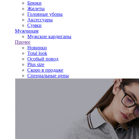
Брюки
Жилеты
Головные уборы
Аксессуары
Сумки
Мужчинам
Мужские кардиганы
Прочее
Новинки
Total look
Особый повод
Plus size
Скоро в продаже
Специальные цены