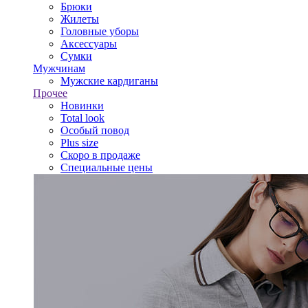
Брюки
Жилеты
Головные уборы
Аксессуары
Сумки
Мужчинам
Мужские кардиганы
Прочее
Новинки
Total look
Особый повод
Plus size
Скоро в продаже
Специальные цены