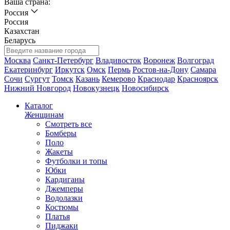
Ваша страна:
Россия
Россия
Казахстан
Беларусь
Москва
Санкт-Петербург
Владивосток
Воронеж
Волгоград
Екатеринбург
Иркутск
Омск
Пермь
Ростов-на-Дону
Самара
Сочи
Сургут
Томск
Казань
Кемерово
Краснодар
Красноярск
Нижний Новгород
Новокузнецк
Новосибирск
Каталог
Женщинам
Смотреть все
Бомберы
Поло
Жакеты
Футболки и топы
Юбки
Кардиганы
Джемперы
Водолазки
Костюмы
Платья
Пиджаки