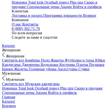
Новинки
Total look
Особый повод
Plus size
Скоро в
продаже
Специальные цены
Акции
Войти в профиль
Клиентам
Доставка и оплата
Программа лояльности
Возврат
Компания
О нас
Контакты
8 (800) 302-71-70
По всем вопросам
Следите за нами в соцсетях
Каталог
Женщинам
Женщинам
Смотреть все
Бомберы
Поло
Жакеты
Футболки и топы
Юбки
Кардиганы
Джемперы
Водолазки
Костюмы
Платья
Пиджаки
Брюки
Жилеты
Головные уборы
Аксессуары
Сумки
Мужчинам
Мужчинам
Смотреть все
Мужские кардиганы
Новинки
Total look
Особый повод
Plus size
Скоро в продаже
Специальные цены
Акции
Войти в профиль
Главная
Каталог
Корзина