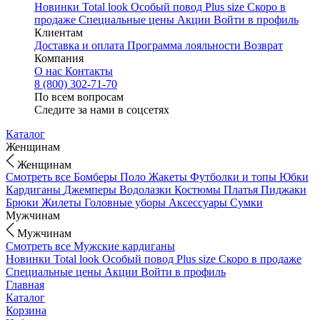
Новинки
Total look
Особый повод
Plus size
Скоро в
продаже
Специальные цены
Акции
Войти в профиль
Клиентам
Доставка и оплата
Программа лояльности
Возврат
Компания
О нас
Контакты
8 (800) 302-71-70
По всем вопросам
Следите за нами в соцсетях
Каталог
Женщинам
Женщинам
Смотреть все
Бомберы
Поло
Жакеты
Футболки и топы
Юбки
Кардиганы
Джемперы
Водолазки
Костюмы
Платья
Пиджаки
Брюки
Жилеты
Головные уборы
Аксессуары
Сумки
Мужчинам
Мужчинам
Смотреть все
Мужские кардиганы
Новинки
Total look
Особый повод
Plus size
Скоро в продаже
Специальные цены
Акции
Войти в профиль
Главная
Каталог
Корзина