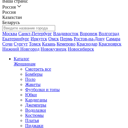
Ваша страна:
Россия
Россия
Казахстан
Беларусь
Москва
Санкт-Петербург
Владивосток
Воронеж
Волгоград
Екатеринбург
Иркутск
Омск
Пермь
Ростов-на-Дону
Самара
Сочи
Сургут
Томск
Казань
Кемерово
Краснодар
Красноярск
Нижний Новгород
Новокузнецк
Новосибирск
Каталог
Женщинам
Смотреть все
Бомберы
Поло
Жакеты
Футболки и топы
Юбки
Кардиганы
Джемперы
Водолазки
Костюмы
Платья
Пиджаки