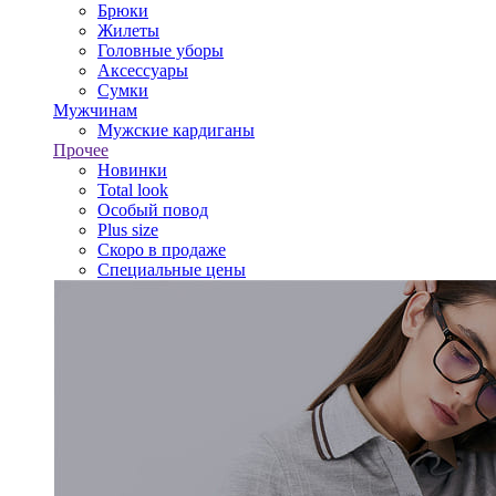
Брюки
Жилеты
Головные уборы
Аксессуары
Сумки
Мужчинам
Мужские кардиганы
Прочее
Новинки
Total look
Особый повод
Plus size
Скоро в продаже
Специальные цены