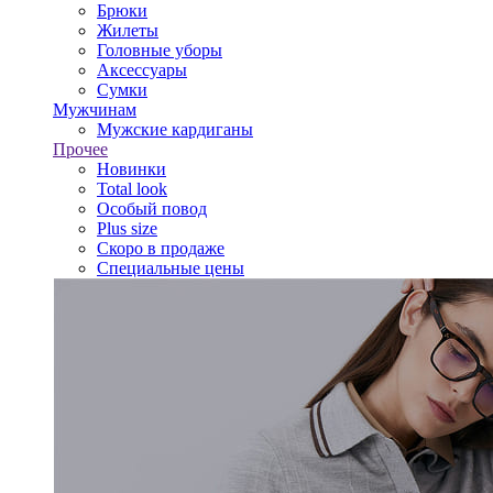
Брюки
Жилеты
Головные уборы
Аксессуары
Сумки
Мужчинам
Мужские кардиганы
Прочее
Новинки
Total look
Особый повод
Plus size
Скоро в продаже
Специальные цены