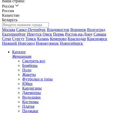
Ваша страна:
Россия
Россия
Казахстан
Беларусь
Москва
Санкт-Петербург
Владивосток
Воронеж
Волгоград
Екатеринбург
Иркутск
Омск
Пермь
Ростов-на-Дону
Самара
Сочи
Сургут
Томск
Казань
Кемерово
Краснодар
Красноярск
Нижний Новгород
Новокузнецк
Новосибирск
Каталог
Женщинам
Смотреть все
Бомберы
Поло
Жакеты
Футболки и топы
Юбки
Кардиганы
Джемперы
Водолазки
Костюмы
Платья
Пиджаки