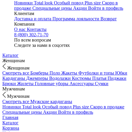
Новинки
Total look
Особый повод
Plus size
Скоро в
продаже
Специальные цены
Акции
Войти в профиль
Клиентам
Доставка и оплата
Программа лояльности
Возврат
Компания
О нас
Контакты
8 (800) 302-71-70
По всем вопросам
Следите за нами в соцсетях
Каталог
Женщинам
Женщинам
Смотреть все
Бомберы
Поло
Жакеты
Футболки и топы
Юбки
Кардиганы
Джемперы
Водолазки
Костюмы
Платья
Пиджаки
Брюки
Жилеты
Головные уборы
Аксессуары
Сумки
Мужчинам
Мужчинам
Смотреть все
Мужские кардиганы
Новинки
Total look
Особый повод
Plus size
Скоро в продаже
Специальные цены
Акции
Войти в профиль
Главная
Каталог
Корзина