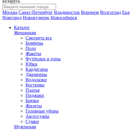
Беларусь
Москва
Санкт-Петербург
Владивосток
Воронеж
Волгоград
Ека
Новгород
Новокузнецк
Новосибирск
Каталог
Женщинам
Смотреть все
Бомберы
Поло
Жакеты
Футболки и топы
Юбки
Кардиганы
Джемперы
Водолазки
Костюмы
Платья
Пиджаки
Брюки
Жилеты
Головные уборы
Аксессуары
Сумки
Мужчинам