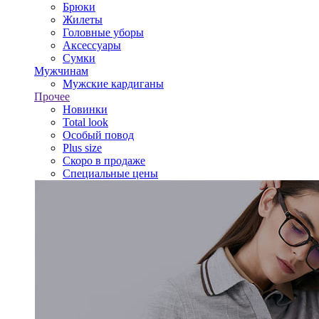
Брюки
Жилеты
Головные уборы
Аксессуары
Сумки
Мужчинам
Мужские кардиганы
Прочее
Новинки
Total look
Особый повод
Plus size
Скоро в продаже
Специальные цены