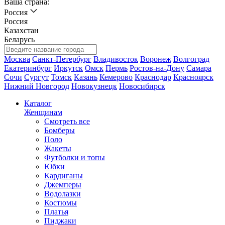
Ваша страна:
Россия
Россия
Казахстан
Беларусь
Москва
Санкт-Петербург
Владивосток
Воронеж
Волгоград
Екатеринбург
Иркутск
Омск
Пермь
Ростов-на-Дону
Самара
Сочи
Сургут
Томск
Казань
Кемерово
Краснодар
Красноярск
Нижний Новгород
Новокузнецк
Новосибирск
Каталог
Женщинам
Смотреть все
Бомберы
Поло
Жакеты
Футболки и топы
Юбки
Кардиганы
Джемперы
Водолазки
Костюмы
Платья
Пиджаки