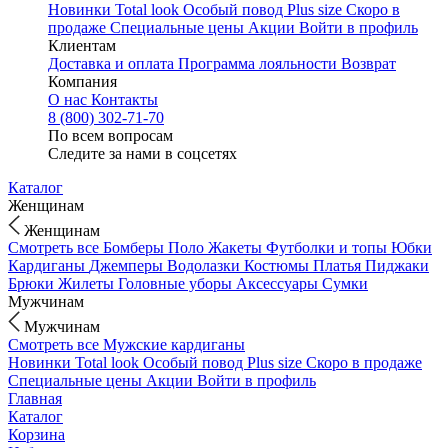
Новинки
Total look
Особый повод
Plus size
Скоро в
продаже
Специальные цены
Акции
Войти в профиль
Клиентам
Доставка и оплата
Программа лояльности
Возврат
Компания
О нас
Контакты
8 (800) 302-71-70
По всем вопросам
Следите за нами в соцсетях
Каталог
Женщинам
Женщинам
Смотреть все
Бомберы
Поло
Жакеты
Футболки и топы
Юбки
Кардиганы
Джемперы
Водолазки
Костюмы
Платья
Пиджаки
Брюки
Жилеты
Головные уборы
Аксессуары
Сумки
Мужчинам
Мужчинам
Смотреть все
Мужские кардиганы
Новинки
Total look
Особый повод
Plus size
Скоро в продаже
Специальные цены
Акции
Войти в профиль
Главная
Каталог
Корзина