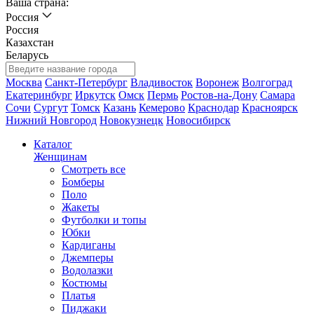
Ваша страна:
Россия
Россия
Казахстан
Беларусь
Москва
Санкт-Петербург
Владивосток
Воронеж
Волгоград
Екатеринбург
Иркутск
Омск
Пермь
Ростов-на-Дону
Самара
Сочи
Сургут
Томск
Казань
Кемерово
Краснодар
Красноярск
Нижний Новгород
Новокузнецк
Новосибирск
Каталог
Женщинам
Смотреть все
Бомберы
Поло
Жакеты
Футболки и топы
Юбки
Кардиганы
Джемперы
Водолазки
Костюмы
Платья
Пиджаки