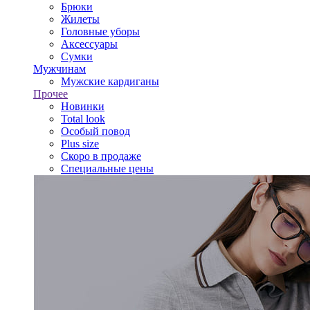
Брюки
Жилеты
Головные уборы
Аксессуары
Сумки
Мужчинам
Мужские кардиганы
Прочее
Новинки
Total look
Особый повод
Plus size
Скоро в продаже
Специальные цены