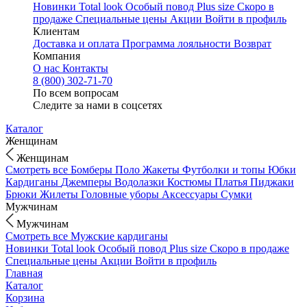
Новинки
Total look
Особый повод
Plus size
Скоро в
продаже
Специальные цены
Акции
Войти в профиль
Клиентам
Доставка и оплата
Программа лояльности
Возврат
Компания
О нас
Контакты
8 (800) 302-71-70
По всем вопросам
Следите за нами в соцсетях
Каталог
Женщинам
Женщинам
Смотреть все
Бомберы
Поло
Жакеты
Футболки и топы
Юбки
Кардиганы
Джемперы
Водолазки
Костюмы
Платья
Пиджаки
Брюки
Жилеты
Головные уборы
Аксессуары
Сумки
Мужчинам
Мужчинам
Смотреть все
Мужские кардиганы
Новинки
Total look
Особый повод
Plus size
Скоро в продаже
Специальные цены
Акции
Войти в профиль
Главная
Каталог
Корзина