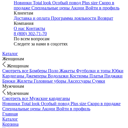
Новинки
Total look
Особый повод
Plus size
Скоро в
продаже
Специальные цены
Акции
Войти в профиль
Клиентам
Доставка и оплата
Программа лояльности
Возврат
Компания
О нас
Контакты
8 (800) 302-71-70
По всем вопросам
Следите за нами в соцсетях
Каталог
Женщинам
Женщинам
Смотреть все
Бомберы
Поло
Жакеты
Футболки и топы
Юбки
Кардиганы
Джемперы
Водолазки
Костюмы
Платья
Пиджаки
Брюки
Жилеты
Головные уборы
Аксессуары
Сумки
Мужчинам
Мужчинам
Смотреть все
Мужские кардиганы
Новинки
Total look
Особый повод
Plus size
Скоро в продаже
Специальные цены
Акции
Войти в профиль
Главная
Каталог
Корзина