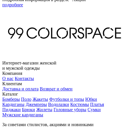
подробнее
Интернет-магазин женской
и мужской одежды
Компания
О нас
Контакты
Клиентам
Доставка и оплата
Возврат и обмен
Каталог
Бомберы
Поло
Жакеты
Футболки и топы
Юбки
Кардиганы
Джемперы
Водолазки
Костюмы
Платья
Пиджаки
Брюки
Жилеты
Головные уборы
Сумки
Мужские кардиганы
За советами стилистов, акциями и новинками