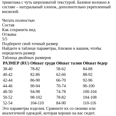
трикотажа с чуть шероховатой текстурой. Базовое волокно в
составе – натуральный хлопок, дополнительно укрепленный
вискозой.
Читать полностью
Состав
Как сохранить вид
Отзывы
5/5
Подберите свой точный размер
Найдите в таблице параметры, близкие к вашим, чтобы
определить размер
Таблица двойных размеров
РАЗМЕР (RU)
Обхват груди
Обхват талии
Обхват бедер
38-40
78-82
58-62
84-88
40-42
82-86
62-66
88-92
42-44
86-90
66-70
92-96
44-46
90-94
70-74
96-100
48-50
94-98
74-78
100-104
50-52
98-102
78-82
104-108
52-54
104-110
84-90
110-116
Это параметры изделия. Сравните их со своими или
аналогичной одеждой, которая хорошо на вас сидит.