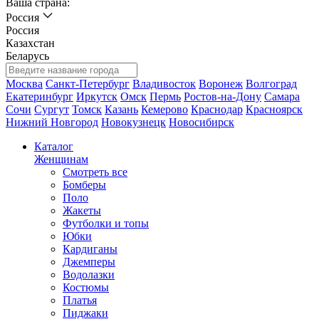
Ваша страна:
Россия
Россия
Казахстан
Беларусь
Москва
Санкт-Петербург
Владивосток
Воронеж
Волгоград
Екатеринбург
Иркутск
Омск
Пермь
Ростов-на-Дону
Самара
Сочи
Сургут
Томск
Казань
Кемерово
Краснодар
Красноярск
Нижний Новгород
Новокузнецк
Новосибирск
Каталог
Женщинам
Смотреть все
Бомберы
Поло
Жакеты
Футболки и топы
Юбки
Кардиганы
Джемперы
Водолазки
Костюмы
Платья
Пиджаки