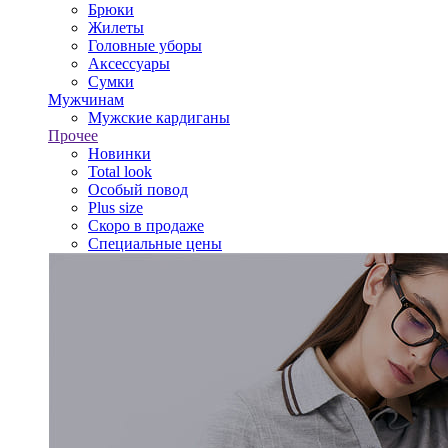
Брюки
Жилеты
Головные уборы
Аксессуары
Сумки
Мужчинам
Мужские кардиганы
Прочее
Новинки
Total look
Особый повод
Plus size
Скоро в продаже
Специальные цены