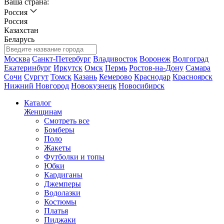
Ваша страна:
Россия
Россия
Казахстан
Беларусь
Москва
Санкт-Петербург
Владивосток
Воронеж
Волгоград
Екатеринбург
Иркутск
Омск
Пермь
Ростов-на-Дону
Самара
Сочи
Сургут
Томск
Казань
Кемерово
Краснодар
Красноярск
Нижний Новгород
Новокузнецк
Новосибирск
Каталог
Женщинам
Смотреть все
Бомберы
Поло
Жакеты
Футболки и топы
Юбки
Кардиганы
Джемперы
Водолазки
Костюмы
Платья
Пиджаки