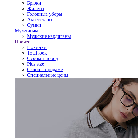
Брюки
Жилеты
Головные уборы
Аксессуары
Сумки
Мужчинам
Мужские кардиганы
Прочее
Новинки
Total look
Особый повод
Plus size
Скоро в продаже
Специальные цены