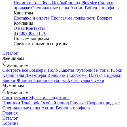
Новинки
Total look
Особый повод
Plus size
Скоро в
продаже
Специальные цены
Акции
Войти в профиль
Клиентам
Доставка и оплата
Программа лояльности
Возврат
Компания
О нас
Контакты
8 (800) 302-71-70
По всем вопросам
Следите за нами в соцсетях
Каталог
Женщинам
Женщинам
Смотреть все
Бомберы
Поло
Жакеты
Футболки и топы
Юбки
Кардиганы
Джемперы
Водолазки
Костюмы
Платья
Пиджаки
Брюки
Жилеты
Головные уборы
Аксессуары
Сумки
Мужчинам
Мужчинам
Смотреть все
Мужские кардиганы
Новинки
Total look
Особый повод
Plus size
Скоро в продаже
Специальные цены
Акции
Войти в профиль
Главная
Каталог
Корзина