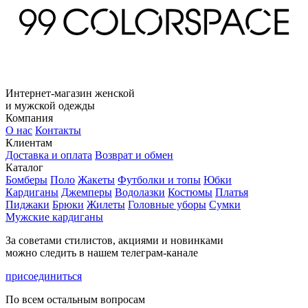
Интернет-магазин женской
и мужской одежды
Компания
О нас
Контакты
Клиентам
Доставка и оплата
Возврат и обмен
Каталог
Бомберы
Поло
Жакеты
Футболки и топы
Юбки
Кардиганы
Джемперы
Водолазки
Костюмы
Платья
Пиджаки
Брюки
Жилеты
Головные уборы
Сумки
Мужские кардиганы
За советами стилистов, акциями и новинками
можно следить в нашем телеграм-канале
присоединиться
По всем остальным вопросам