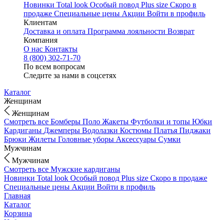
Новинки
Total look
Особый повод
Plus size
Скоро в
продаже
Специальные цены
Акции
Войти в профиль
Клиентам
Доставка и оплата
Программа лояльности
Возврат
Компания
О нас
Контакты
8 (800) 302-71-70
По всем вопросам
Следите за нами в соцсетях
Каталог
Женщинам
Женщинам
Смотреть все
Бомберы
Поло
Жакеты
Футболки и топы
Юбки
Кардиганы
Джемперы
Водолазки
Костюмы
Платья
Пиджаки
Брюки
Жилеты
Головные уборы
Аксессуары
Сумки
Мужчинам
Мужчинам
Смотреть все
Мужские кардиганы
Новинки
Total look
Особый повод
Plus size
Скоро в продаже
Специальные цены
Акции
Войти в профиль
Главная
Каталог
Корзина