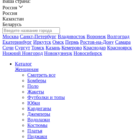
Ваша страна:
Россия
Россия
Казахстан
Беларусь
Москва
Санкт-Петербург
Владивосток
Воронеж
Волгоград
Екатеринбург
Иркутск
Омск
Пермь
Ростов-на-Дону
Самара
Сочи
Сургут
Томск
Казань
Кемерово
Краснодар
Красноярск
Нижний Новгород
Новокузнецк
Новосибирск
Каталог
Женщинам
Смотреть все
Бомберы
Поло
Жакеты
Футболки и топы
Юбки
Кардиганы
Джемперы
Водолазки
Костюмы
Платья
Пиджаки