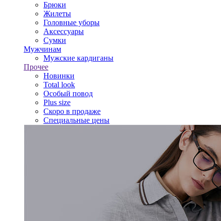
Брюки
Жилеты
Головные уборы
Аксессуары
Сумки
Мужчинам
Мужские кардиганы
Прочее
Новинки
Total look
Особый повод
Plus size
Скоро в продаже
Специальные цены