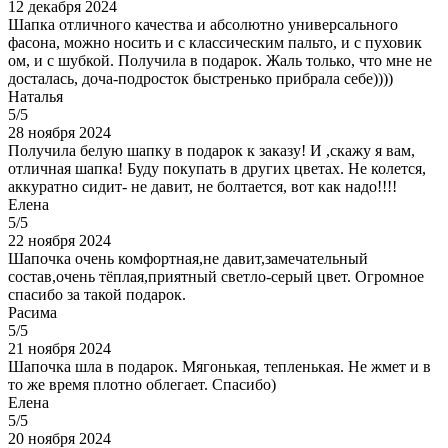
12 декабря 2024
Шапка отличного качества и абсолютно универсального
фасона, можно носить и с классическим пальто, и с пуховик
ом, и с шубкой. Получила в подарок. Жаль только, что мне не
досталась, доча-подросток быстренько прибрала себе))))
Наталья
5/5
28 ноября 2024
Получила белую шапку в подарок к заказу! И ,скажу я вам,
отличная шапка! Буду покупать в других цветах. Не колется,
аккуратно сидит- не давит, не болтается, вот как надо!!!!
Елена
5/5
22 ноября 2024
Шапочка очень комфортная,не давит,замечательный
состав,очень тёплая,приятный светло-серый цвет. Огромное
спасибо за такой подарок.
Расима
5/5
21 ноября 2024
Шапочка шла в подарок. Мягонькая, тепленькая. Не жмет и в
то же время плотно облегает. Спасибо)
Елена
5/5
20 ноября 2024