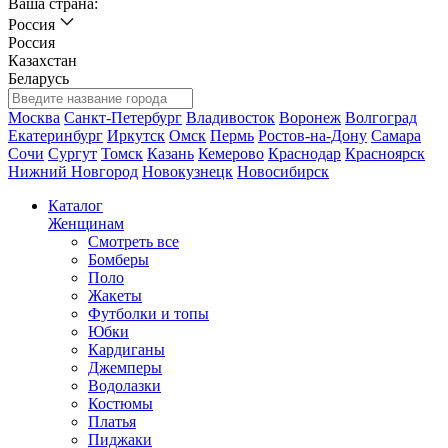
Ваша страна:
Россия
Россия
Казахстан
Беларусь
Москва
Санкт-Петербург
Владивосток
Воронеж
Волгоград
Екатеринбург
Иркутск
Омск
Пермь
Ростов-на-Дону
Самара
Сочи
Сургут
Томск
Казань
Кемерово
Краснодар
Красноярск
Нижний Новгород
Новокузнецк
Новосибирск
Каталог
Женщинам
Смотреть все
Бомберы
Поло
Жакеты
Футболки и топы
Юбки
Кардиганы
Джемперы
Водолазки
Костюмы
Платья
Пиджаки