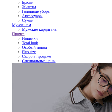
Брюки
Жилеты
Головные уборы
Аксессуары
Сумки
Мужчинам
Мужские кардиганы
Прочее
Новинки
Total look
Особый повод
Plus size
Скоро в продаже
Специальные цены