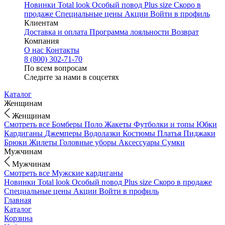
Новинки
Total look
Особый повод
Plus size
Скоро в
продаже
Специальные цены
Акции
Войти в профиль
Клиентам
Доставка и оплата
Программа лояльности
Возврат
Компания
О нас
Контакты
8 (800) 302-71-70
По всем вопросам
Следите за нами в соцсетях
Каталог
Женщинам
Женщинам
Смотреть все
Бомберы
Поло
Жакеты
Футболки и топы
Юбки
Кардиганы
Джемперы
Водолазки
Костюмы
Платья
Пиджаки
Брюки
Жилеты
Головные уборы
Аксессуары
Сумки
Мужчинам
Мужчинам
Смотреть все
Мужские кардиганы
Новинки
Total look
Особый повод
Plus size
Скоро в продаже
Специальные цены
Акции
Войти в профиль
Главная
Каталог
Корзина