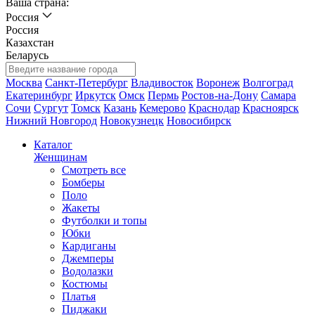
Ваша страна:
Россия
Россия
Казахстан
Беларусь
Москва
Санкт-Петербург
Владивосток
Воронеж
Волгоград
Екатеринбург
Иркутск
Омск
Пермь
Ростов-на-Дону
Самара
Сочи
Сургут
Томск
Казань
Кемерово
Краснодар
Красноярск
Нижний Новгород
Новокузнецк
Новосибирск
Каталог
Женщинам
Смотреть все
Бомберы
Поло
Жакеты
Футболки и топы
Юбки
Кардиганы
Джемперы
Водолазки
Костюмы
Платья
Пиджаки