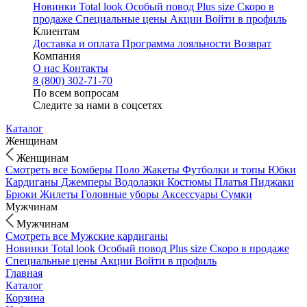
Новинки
Total look
Особый повод
Plus size
Скоро в
продаже
Специальные цены
Акции
Войти в профиль
Клиентам
Доставка и оплата
Программа лояльности
Возврат
Компания
О нас
Контакты
8 (800) 302-71-70
По всем вопросам
Следите за нами в соцсетях
Каталог
Женщинам
Женщинам
Смотреть все
Бомберы
Поло
Жакеты
Футболки и топы
Юбки
Кардиганы
Джемперы
Водолазки
Костюмы
Платья
Пиджаки
Брюки
Жилеты
Головные уборы
Аксессуары
Сумки
Мужчинам
Мужчинам
Смотреть все
Мужские кардиганы
Новинки
Total look
Особый повод
Plus size
Скоро в продаже
Специальные цены
Акции
Войти в профиль
Главная
Каталог
Корзина