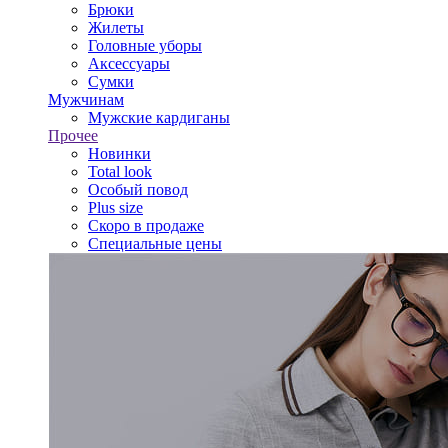
Брюки
Жилеты
Головные уборы
Аксессуары
Сумки
Мужчинам
Мужские кардиганы
Прочее
Новинки
Total look
Особый повод
Plus size
Скоро в продаже
Специальные цены