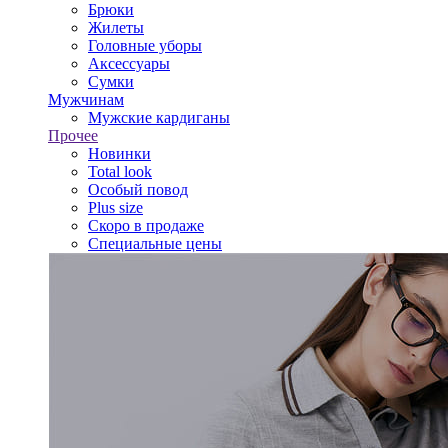
Брюки
Жилеты
Головные уборы
Аксессуары
Сумки
Мужчинам
Мужские кардиганы
Прочее
Новинки
Total look
Особый повод
Plus size
Скоро в продаже
Специальные цены