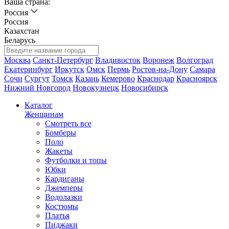
Ваша страна:
Россия
Россия
Казахстан
Беларусь
Москва
Санкт-Петербург
Владивосток
Воронеж
Волгоград
Екатеринбург
Иркутск
Омск
Пермь
Ростов-на-Дону
Самара
Сочи
Сургут
Томск
Казань
Кемерово
Краснодар
Красноярск
Нижний Новгород
Новокузнецк
Новосибирск
Каталог
Женщинам
Смотреть все
Бомберы
Поло
Жакеты
Футболки и топы
Юбки
Кардиганы
Джемперы
Водолазки
Костюмы
Платья
Пиджаки