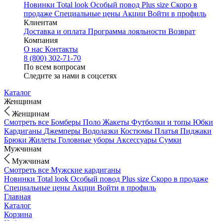
Новинки
Total look
Особый повод
Plus size
Скоро в
продаже
Специальные цены
Акции
Войти в профиль
Клиентам
Доставка и оплата
Программа лояльности
Возврат
Компания
О нас
Контакты
8 (800) 302-71-70
По всем вопросам
Следите за нами в соцсетях
Каталог
Женщинам
Женщинам
Смотреть все
Бомберы
Поло
Жакеты
Футболки и топы
Юбки
Кардиганы
Джемперы
Водолазки
Костюмы
Платья
Пиджаки
Брюки
Жилеты
Головные уборы
Аксессуары
Сумки
Мужчинам
Мужчинам
Смотреть все
Мужские кардиганы
Новинки
Total look
Особый повод
Plus size
Скоро в продаже
Специальные цены
Акции
Войти в профиль
Главная
Каталог
Корзина