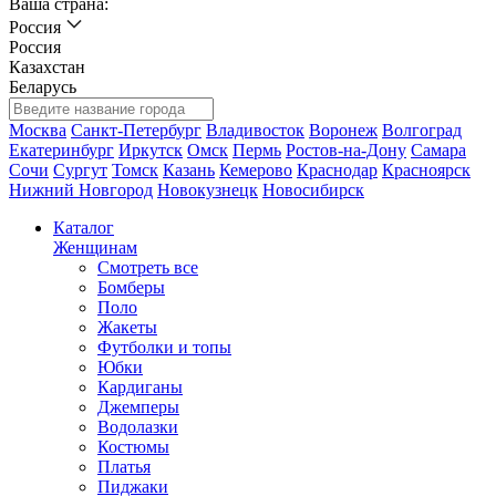
Ваша страна:
Россия
Россия
Казахстан
Беларусь
Москва
Санкт-Петербург
Владивосток
Воронеж
Волгоград
Екатеринбург
Иркутск
Омск
Пермь
Ростов-на-Дону
Самара
Сочи
Сургут
Томск
Казань
Кемерово
Краснодар
Красноярск
Нижний Новгород
Новокузнецк
Новосибирск
Каталог
Женщинам
Смотреть все
Бомберы
Поло
Жакеты
Футболки и топы
Юбки
Кардиганы
Джемперы
Водолазки
Костюмы
Платья
Пиджаки