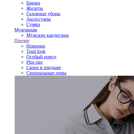
Брюки
Жилеты
Головные уборы
Аксессуары
Сумки
Мужчинам
Мужские кардиганы
Прочее
Новинки
Total look
Особый повод
Plus size
Скоро в продаже
Специальные цены