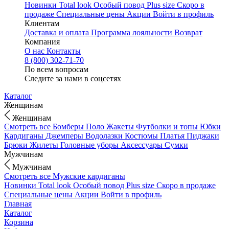
Новинки
Total look
Особый повод
Plus size
Скоро в
продаже
Специальные цены
Акции
Войти в профиль
Клиентам
Доставка и оплата
Программа лояльности
Возврат
Компания
О нас
Контакты
8 (800) 302-71-70
По всем вопросам
Следите за нами в соцсетях
Каталог
Женщинам
Женщинам
Смотреть все
Бомберы
Поло
Жакеты
Футболки и топы
Юбки
Кардиганы
Джемперы
Водолазки
Костюмы
Платья
Пиджаки
Брюки
Жилеты
Головные уборы
Аксессуары
Сумки
Мужчинам
Мужчинам
Смотреть все
Мужские кардиганы
Новинки
Total look
Особый повод
Plus size
Скоро в продаже
Специальные цены
Акции
Войти в профиль
Главная
Каталог
Корзина