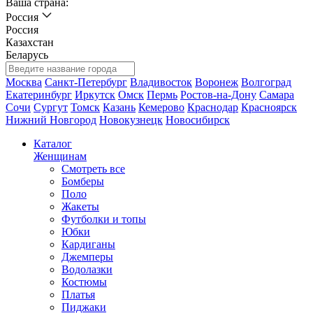
Ваша страна:
Россия
Россия
Казахстан
Беларусь
Москва
Санкт-Петербург
Владивосток
Воронеж
Волгоград
Екатеринбург
Иркутск
Омск
Пермь
Ростов-на-Дону
Самара
Сочи
Сургут
Томск
Казань
Кемерово
Краснодар
Красноярск
Нижний Новгород
Новокузнецк
Новосибирск
Каталог
Женщинам
Смотреть все
Бомберы
Поло
Жакеты
Футболки и топы
Юбки
Кардиганы
Джемперы
Водолазки
Костюмы
Платья
Пиджаки