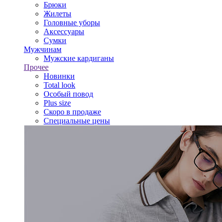
Брюки
Жилеты
Головные уборы
Аксессуары
Сумки
Мужчинам
Мужские кардиганы
Прочее
Новинки
Total look
Особый повод
Plus size
Скоро в продаже
Специальные цены