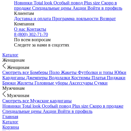
Новинки
Total look
Особый повод
Plus size
Скоро в
продаже
Специальные цены
Акции
Войти в профиль
Клиентам
Доставка и оплата
Программа лояльности
Возврат
Компания
О нас
Контакты
8 (800) 302-71-70
По всем вопросам
Следите за нами в соцсетях
Каталог
Женщинам
Женщинам
Смотреть все
Бомберы
Поло
Жакеты
Футболки и топы
Юбки
Кардиганы
Джемперы
Водолазки
Костюмы
Платья
Пиджаки
Брюки
Жилеты
Головные уборы
Аксессуары
Сумки
Мужчинам
Мужчинам
Смотреть все
Мужские кардиганы
Новинки
Total look
Особый повод
Plus size
Скоро в продаже
Специальные цены
Акции
Войти в профиль
Главная
Каталог
Корзина