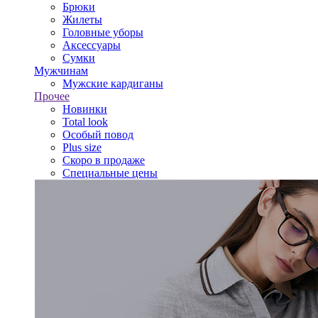
Брюки
Жилеты
Головные уборы
Аксессуары
Сумки
Мужчинам
Мужские кардиганы
Прочее
Новинки
Total look
Особый повод
Plus size
Скоро в продаже
Специальные цены