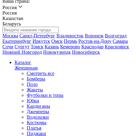
Ваша страна:
Россия
Россия
Казахстан
Беларусь
Москва
Санкт-Петербург
Владивосток
Воронеж
Волгоград
Екатеринбург
Иркутск
Омск
Пермь
Ростов-на-Дону
Самара
Сочи
Сургут
Томск
Казань
Кемерово
Краснодар
Красноярск
Нижний Новгород
Новокузнецк
Новосибирск
Каталог
Женщинам
Смотреть все
Бомберы
Поло
Жакеты
Футболки и топы
Юбки
Кардиганы
Джемперы
Водолазки
Костюмы
Платья
Пиджаки