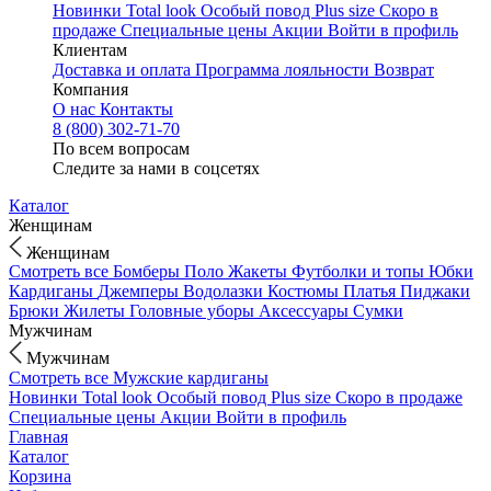
Новинки
Total look
Особый повод
Plus size
Скоро в
продаже
Специальные цены
Акции
Войти в профиль
Клиентам
Доставка и оплата
Программа лояльности
Возврат
Компания
О нас
Контакты
8 (800) 302-71-70
По всем вопросам
Следите за нами в соцсетях
Каталог
Женщинам
Женщинам
Смотреть все
Бомберы
Поло
Жакеты
Футболки и топы
Юбки
Кардиганы
Джемперы
Водолазки
Костюмы
Платья
Пиджаки
Брюки
Жилеты
Головные уборы
Аксессуары
Сумки
Мужчинам
Мужчинам
Смотреть все
Мужские кардиганы
Новинки
Total look
Особый повод
Plus size
Скоро в продаже
Специальные цены
Акции
Войти в профиль
Главная
Каталог
Корзина