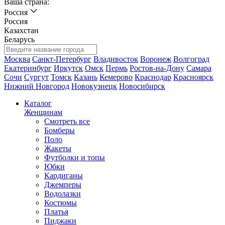
Ваша страна:
Россия
Россия
Казахстан
Беларусь
Москва
Санкт-Петербург
Владивосток
Воронеж
Волгоград
Екатеринбург
Иркутск
Омск
Пермь
Ростов-на-Дону
Самара
Сочи
Сургут
Томск
Казань
Кемерово
Краснодар
Красноярск
Нижний Новгород
Новокузнецк
Новосибирск
Каталог
Женщинам
Смотреть все
Бомберы
Поло
Жакеты
Футболки и топы
Юбки
Кардиганы
Джемперы
Водолазки
Костюмы
Платья
Пиджаки