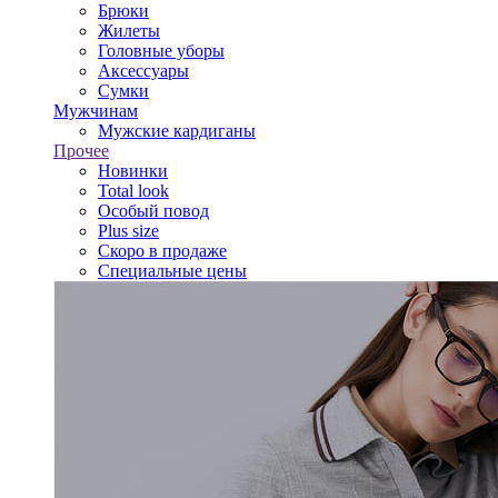
Брюки
Жилеты
Головные уборы
Аксессуары
Сумки
Мужчинам
Мужские кардиганы
Прочее
Новинки
Total look
Особый повод
Plus size
Скоро в продаже
Специальные цены