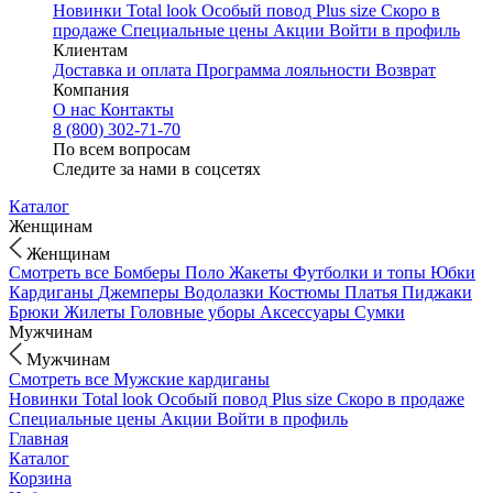
Новинки
Total look
Особый повод
Plus size
Скоро в
продаже
Специальные цены
Акции
Войти в профиль
Клиентам
Доставка и оплата
Программа лояльности
Возврат
Компания
О нас
Контакты
8 (800) 302-71-70
По всем вопросам
Следите за нами в соцсетях
Каталог
Женщинам
Женщинам
Смотреть все
Бомберы
Поло
Жакеты
Футболки и топы
Юбки
Кардиганы
Джемперы
Водолазки
Костюмы
Платья
Пиджаки
Брюки
Жилеты
Головные уборы
Аксессуары
Сумки
Мужчинам
Мужчинам
Смотреть все
Мужские кардиганы
Новинки
Total look
Особый повод
Plus size
Скоро в продаже
Специальные цены
Акции
Войти в профиль
Главная
Каталог
Корзина