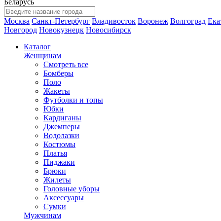
Беларусь
Москва
Санкт-Петербург
Владивосток
Воронеж
Волгоград
Ека
Новгород
Новокузнецк
Новосибирск
Каталог
Женщинам
Смотреть все
Бомберы
Поло
Жакеты
Футболки и топы
Юбки
Кардиганы
Джемперы
Водолазки
Костюмы
Платья
Пиджаки
Брюки
Жилеты
Головные уборы
Аксессуары
Сумки
Мужчинам