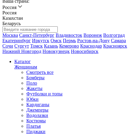
Ваша страна:
Россия
Россия
Казахстан
Беларусь
Москва
Санкт-Петербург
Владивосток
Воронеж
Волгоград
Екатеринбург
Иркутск
Омск
Пермь
Ростов-на-Дону
Самара
Сочи
Сургут
Томск
Казань
Кемерово
Краснодар
Красноярск
Нижний Новгород
Новокузнецк
Новосибирск
Каталог
Женщинам
Смотреть все
Бомберы
Поло
Жакеты
Футболки и топы
Юбки
Кардиганы
Джемперы
Водолазки
Костюмы
Платья
Пиджаки