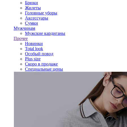
Брюки
Жилеты
Головные уборы
Аксессуары
Сумки
Мужчинам
Мужские кардиганы
Прочее
Новинки
Total look
Особый повод
Plus size
Скоро в продаже
Специальные цены