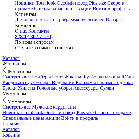
Новинки
Total look
Особый повод
Plus size
Скоро в
продаже
Специальные цены
Акции
Войти в профиль
Клиентам
Доставка и оплата
Программа лояльности
Возврат
Компания
О нас
Контакты
8 (800) 302-71-70
По всем вопросам
Следите за нами в соцсетях
Каталог
Женщинам
Женщинам
Смотреть все
Бомберы
Поло
Жакеты
Футболки и топы
Юбки
Кардиганы
Джемперы
Водолазки
Костюмы
Платья
Пиджаки
Брюки
Жилеты
Головные уборы
Аксессуары
Сумки
Мужчинам
Мужчинам
Смотреть все
Мужские кардиганы
Новинки
Total look
Особый повод
Plus size
Скоро в продаже
Специальные цены
Акции
Войти в профиль
Главная
Каталог
Корзина