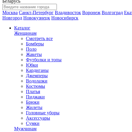
Беларусь
Москва
Санкт-Петербург
Владивосток
Воронеж
Волгоград
Ека
Новгород
Новокузнецк
Новосибирск
Каталог
Женщинам
Смотреть все
Бомберы
Поло
Жакеты
Футболки и топы
Юбки
Кардиганы
Джемперы
Водолазки
Костюмы
Платья
Пиджаки
Брюки
Жилеты
Головные уборы
Аксессуары
Сумки
Мужчинам