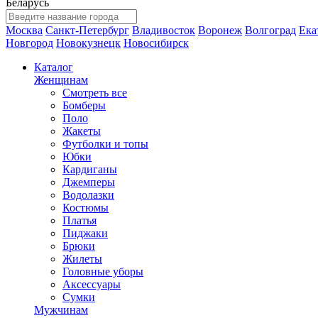
Беларусь
Москва
Санкт-Петербург
Владивосток
Воронеж
Волгоград
Ека
Новгород
Новокузнецк
Новосибирск
Каталог
Женщинам
Смотреть все
Бомберы
Поло
Жакеты
Футболки и топы
Юбки
Кардиганы
Джемперы
Водолазки
Костюмы
Платья
Пиджаки
Брюки
Жилеты
Головные уборы
Аксессуары
Сумки
Мужчинам