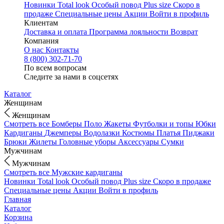
Новинки
Total look
Особый повод
Plus size
Скоро в
продаже
Специальные цены
Акции
Войти в профиль
Клиентам
Доставка и оплата
Программа лояльности
Возврат
Компания
О нас
Контакты
8 (800) 302-71-70
По всем вопросам
Следите за нами в соцсетях
Каталог
Женщинам
Женщинам
Смотреть все
Бомберы
Поло
Жакеты
Футболки и топы
Юбки
Кардиганы
Джемперы
Водолазки
Костюмы
Платья
Пиджаки
Брюки
Жилеты
Головные уборы
Аксессуары
Сумки
Мужчинам
Мужчинам
Смотреть все
Мужские кардиганы
Новинки
Total look
Особый повод
Plus size
Скоро в продаже
Специальные цены
Акции
Войти в профиль
Главная
Каталог
Корзина