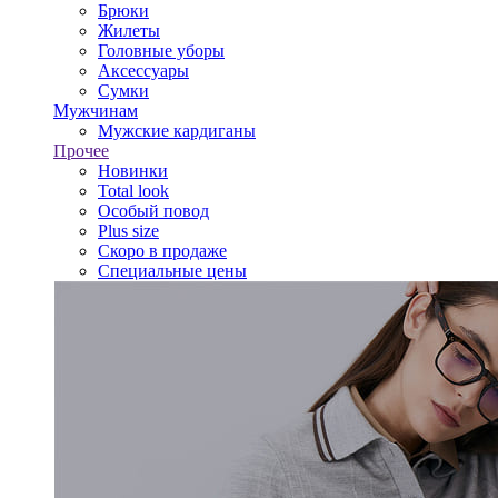
Брюки
Жилеты
Головные уборы
Аксессуары
Сумки
Мужчинам
Мужские кардиганы
Прочее
Новинки
Total look
Особый повод
Plus size
Скоро в продаже
Специальные цены