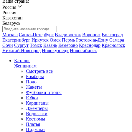
Ваша страна:
Россия
Россия
Казахстан
Беларусь
Москва
Санкт-Петербург
Владивосток
Воронеж
Волгоград
Екатеринбург
Иркутск
Омск
Пермь
Ростов-на-Дону
Самара
Сочи
Сургут
Томск
Казань
Кемерово
Краснодар
Красноярск
Нижний Новгород
Новокузнецк
Новосибирск
Каталог
Женщинам
Смотреть все
Бомберы
Поло
Жакеты
Футболки и топы
Юбки
Кардиганы
Джемперы
Водолазки
Костюмы
Платья
Пиджаки