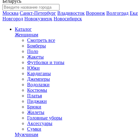
Беларусь
Москва
Санкт-Петербург
Владивосток
Воронеж
Волгоград
Ека
Новгород
Новокузнецк
Новосибирск
Каталог
Женщинам
Смотреть все
Бомберы
Поло
Жакеты
Футболки и топы
Юбки
Кардиганы
Джемперы
Водолазки
Костюмы
Платья
Пиджаки
Брюки
Жилеты
Головные уборы
Аксессуары
Сумки
Мужчинам