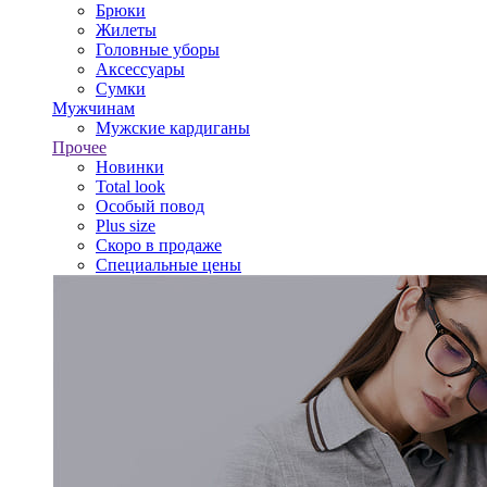
Брюки
Жилеты
Головные уборы
Аксессуары
Сумки
Мужчинам
Мужские кардиганы
Прочее
Новинки
Total look
Особый повод
Plus size
Скоро в продаже
Специальные цены