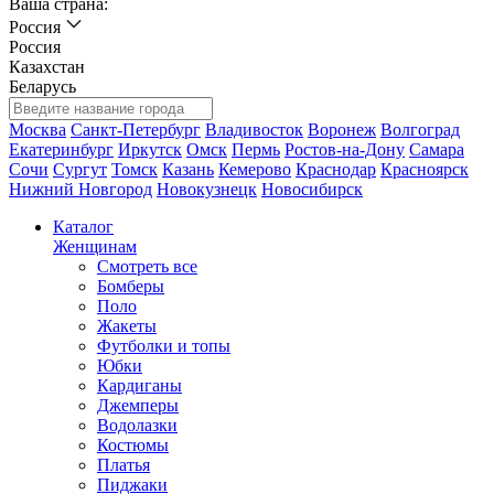
Ваша страна:
Россия
Россия
Казахстан
Беларусь
Москва
Санкт-Петербург
Владивосток
Воронеж
Волгоград
Екатеринбург
Иркутск
Омск
Пермь
Ростов-на-Дону
Самара
Сочи
Сургут
Томск
Казань
Кемерово
Краснодар
Красноярск
Нижний Новгород
Новокузнецк
Новосибирск
Каталог
Женщинам
Смотреть все
Бомберы
Поло
Жакеты
Футболки и топы
Юбки
Кардиганы
Джемперы
Водолазки
Костюмы
Платья
Пиджаки