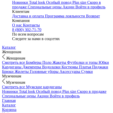
Новинки
Total look
Особый повод
Plus size
Скоро в
продаже
Специальные цены
Акции
Войти в профиль
Клиентам
Доставка и оплата
Программа лояльности
Возврат
Компания
О нас
Контакты
8 (800) 302-71-70
По всем вопросам
Следите за нами в соцсетях
Каталог
Женщинам
Женщинам
Смотреть все
Бомберы
Поло
Жакеты
Футболки и топы
Юбки
Кардиганы
Джемперы
Водолазки
Костюмы
Платья
Пиджаки
Брюки
Жилеты
Головные уборы
Аксессуары
Сумки
Мужчинам
Мужчинам
Смотреть все
Мужские кардиганы
Новинки
Total look
Особый повод
Plus size
Скоро в продаже
Специальные цены
Акции
Войти в профиль
Главная
Каталог
Корзина