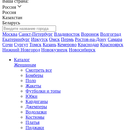
Ваша страна:
Россия
Россия
Казахстан
Беларусь
Москва
Санкт-Петербург
Владивосток
Воронеж
Волгоград
Екатеринбург
Иркутск
Омск
Пермь
Ростов-на-Дону
Самара
Сочи
Сургут
Томск
Казань
Кемерово
Краснодар
Красноярск
Нижний Новгород
Новокузнецк
Новосибирск
Каталог
Женщинам
Смотреть все
Бомберы
Поло
Жакеты
Футболки и топы
Юбки
Кардиганы
Джемперы
Водолазки
Костюмы
Платья
Пиджаки