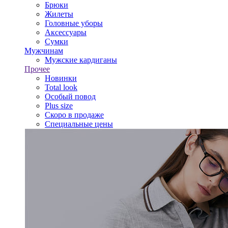
Брюки
Жилеты
Головные уборы
Аксессуары
Сумки
Мужчинам
Мужские кардиганы
Прочее
Новинки
Total look
Особый повод
Plus size
Скоро в продаже
Специальные цены