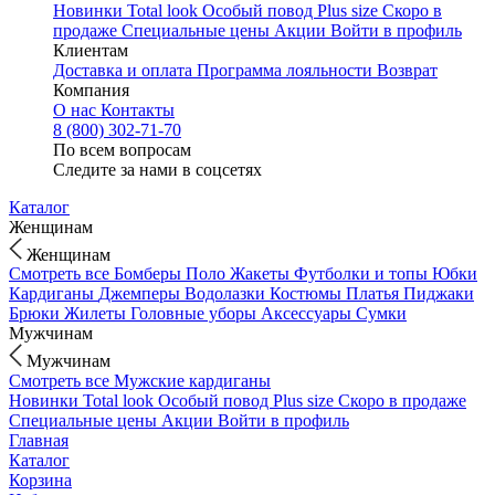
Новинки
Total look
Особый повод
Plus size
Скоро в
продаже
Специальные цены
Акции
Войти в профиль
Клиентам
Доставка и оплата
Программа лояльности
Возврат
Компания
О нас
Контакты
8 (800) 302-71-70
По всем вопросам
Следите за нами в соцсетях
Каталог
Женщинам
Женщинам
Смотреть все
Бомберы
Поло
Жакеты
Футболки и топы
Юбки
Кардиганы
Джемперы
Водолазки
Костюмы
Платья
Пиджаки
Брюки
Жилеты
Головные уборы
Аксессуары
Сумки
Мужчинам
Мужчинам
Смотреть все
Мужские кардиганы
Новинки
Total look
Особый повод
Plus size
Скоро в продаже
Специальные цены
Акции
Войти в профиль
Главная
Каталог
Корзина