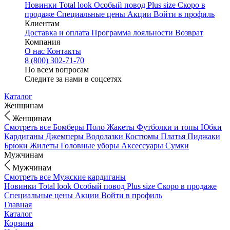
Новинки
Total look
Особый повод
Plus size
Скоро в
продаже
Специальные цены
Акции
Войти в профиль
Клиентам
Доставка и оплата
Программа лояльности
Возврат
Компания
О нас
Контакты
8 (800) 302-71-70
По всем вопросам
Следите за нами в соцсетях
Каталог
Женщинам
Женщинам
Смотреть все
Бомберы
Поло
Жакеты
Футболки и топы
Юбки
Кардиганы
Джемперы
Водолазки
Костюмы
Платья
Пиджаки
Брюки
Жилеты
Головные уборы
Аксессуары
Сумки
Мужчинам
Мужчинам
Смотреть все
Мужские кардиганы
Новинки
Total look
Особый повод
Plus size
Скоро в продаже
Специальные цены
Акции
Войти в профиль
Главная
Каталог
Корзина