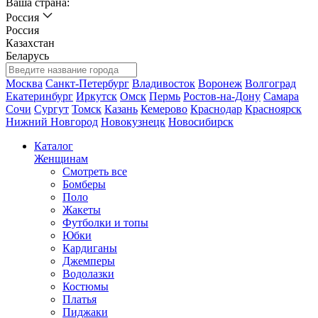
Ваша страна:
Россия
Россия
Казахстан
Беларусь
Москва
Санкт-Петербург
Владивосток
Воронеж
Волгоград
Екатеринбург
Иркутск
Омск
Пермь
Ростов-на-Дону
Самара
Сочи
Сургут
Томск
Казань
Кемерово
Краснодар
Красноярск
Нижний Новгород
Новокузнецк
Новосибирск
Каталог
Женщинам
Смотреть все
Бомберы
Поло
Жакеты
Футболки и топы
Юбки
Кардиганы
Джемперы
Водолазки
Костюмы
Платья
Пиджаки