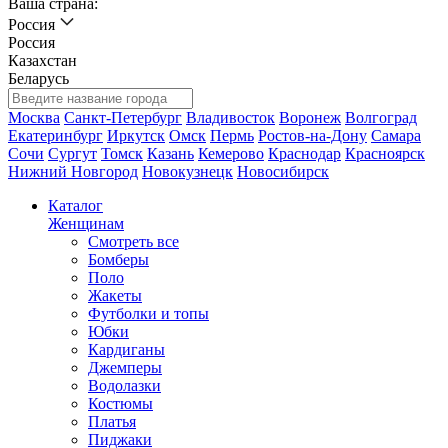
Ваша страна:
Россия
Россия
Казахстан
Беларусь
Москва
Санкт-Петербург
Владивосток
Воронеж
Волгоград
Екатеринбург
Иркутск
Омск
Пермь
Ростов-на-Дону
Самара
Сочи
Сургут
Томск
Казань
Кемерово
Краснодар
Красноярск
Нижний Новгород
Новокузнецк
Новосибирск
Каталог
Женщинам
Смотреть все
Бомберы
Поло
Жакеты
Футболки и топы
Юбки
Кардиганы
Джемперы
Водолазки
Костюмы
Платья
Пиджаки