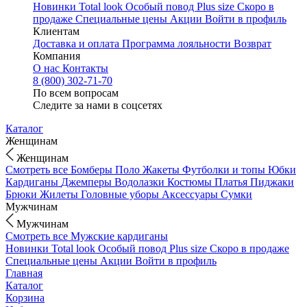
Новинки
Total look
Особый повод
Plus size
Скоро в
продаже
Специальные цены
Акции
Войти в профиль
Клиентам
Доставка и оплата
Программа лояльности
Возврат
Компания
О нас
Контакты
8 (800) 302-71-70
По всем вопросам
Следите за нами в соцсетях
Каталог
Женщинам
Женщинам
Смотреть все
Бомберы
Поло
Жакеты
Футболки и топы
Юбки
Кардиганы
Джемперы
Водолазки
Костюмы
Платья
Пиджаки
Брюки
Жилеты
Головные уборы
Аксессуары
Сумки
Мужчинам
Мужчинам
Смотреть все
Мужские кардиганы
Новинки
Total look
Особый повод
Plus size
Скоро в продаже
Специальные цены
Акции
Войти в профиль
Главная
Каталог
Корзина