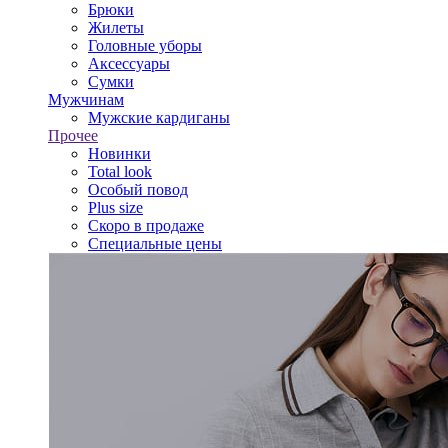
Брюки
Жилеты
Головные уборы
Аксессуары
Сумки
Мужчинам
Мужские кардиганы
Прочее
Новинки
Total look
Особый повод
Plus size
Скоро в продаже
Специальные цены