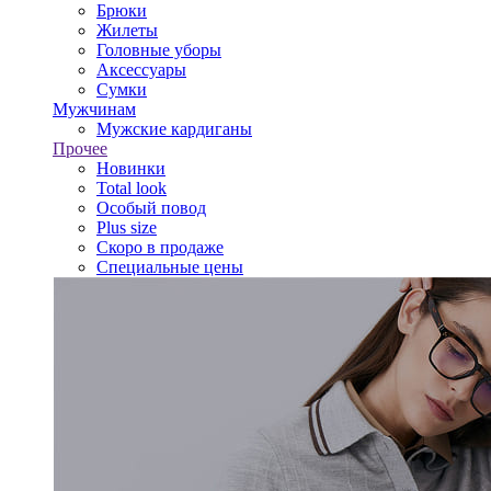
Брюки
Жилеты
Головные уборы
Аксессуары
Сумки
Мужчинам
Мужские кардиганы
Прочее
Новинки
Total look
Особый повод
Plus size
Скоро в продаже
Специальные цены