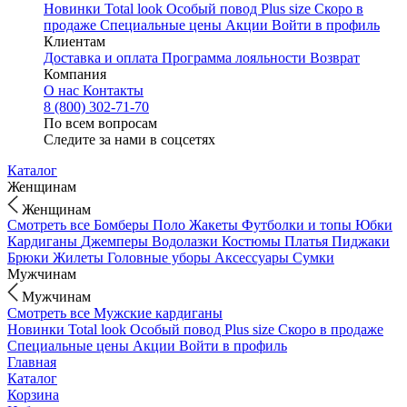
Новинки
Total look
Особый повод
Plus size
Скоро в
продаже
Специальные цены
Акции
Войти в профиль
Клиентам
Доставка и оплата
Программа лояльности
Возврат
Компания
О нас
Контакты
8 (800) 302-71-70
По всем вопросам
Следите за нами в соцсетях
Каталог
Женщинам
Женщинам
Смотреть все
Бомберы
Поло
Жакеты
Футболки и топы
Юбки
Кардиганы
Джемперы
Водолазки
Костюмы
Платья
Пиджаки
Брюки
Жилеты
Головные уборы
Аксессуары
Сумки
Мужчинам
Мужчинам
Смотреть все
Мужские кардиганы
Новинки
Total look
Особый повод
Plus size
Скоро в продаже
Специальные цены
Акции
Войти в профиль
Главная
Каталог
Корзина