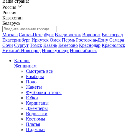
Ваша страна:
Россия
Россия
Казахстан
Беларусь
Москва
Санкт-Петербург
Владивосток
Воронеж
Волгоград
Екатеринбург
Иркутск
Омск
Пермь
Ростов-на-Дону
Самара
Сочи
Сургут
Томск
Казань
Кемерово
Краснодар
Красноярск
Нижний Новгород
Новокузнецк
Новосибирск
Каталог
Женщинам
Смотреть все
Бомберы
Поло
Жакеты
Футболки и топы
Юбки
Кардиганы
Джемперы
Водолазки
Костюмы
Платья
Пиджаки