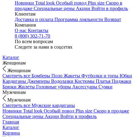
Новинки
Total look
Особый повод
Plus size
Скоро в
продаже
Специальные цены
Акции
Войти в профиль
Клиентам
Доставка и оплата
Программа лояльности
Возврат
Компания
О нас
Контакты
8 (800) 302-71-70
По всем вопросам
Следите за нами в соцсетях
Каталог
Женщинам
Женщинам
Смотреть все
Бомберы
Поло
Жакеты
Футболки и топы
Юбки
Кардиганы
Джемперы
Водолазки
Костюмы
Платья
Пиджаки
Брюки
Жилеты
Головные уборы
Аксессуары
Сумки
Мужчинам
Мужчинам
Смотреть все
Мужские кардиганы
Новинки
Total look
Особый повод
Plus size
Скоро в продаже
Специальные цены
Акции
Войти в профиль
Главная
Каталог
Корзина