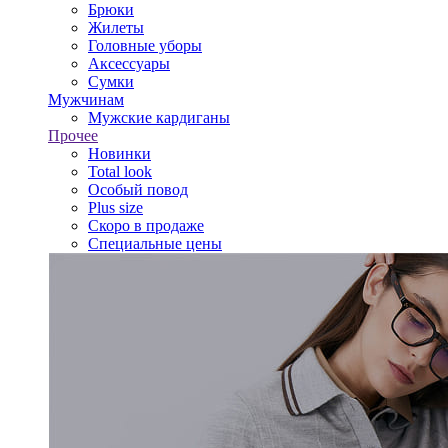
Брюки
Жилеты
Головные уборы
Аксессуары
Сумки
Мужчинам
Мужские кардиганы
Прочее
Новинки
Total look
Особый повод
Plus size
Скоро в продаже
Специальные цены