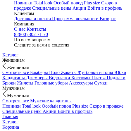
Новинки
Total look
Особый повод
Plus size
Скоро в
продаже
Специальные цены
Акции
Войти в профиль
Клиентам
Доставка и оплата
Программа лояльности
Возврат
Компания
О нас
Контакты
8 (800) 302-71-70
По всем вопросам
Следите за нами в соцсетях
Каталог
Женщинам
Женщинам
Смотреть все
Бомберы
Поло
Жакеты
Футболки и топы
Юбки
Кардиганы
Джемперы
Водолазки
Костюмы
Платья
Пиджаки
Брюки
Жилеты
Головные уборы
Аксессуары
Сумки
Мужчинам
Мужчинам
Смотреть все
Мужские кардиганы
Новинки
Total look
Особый повод
Plus size
Скоро в продаже
Специальные цены
Акции
Войти в профиль
Главная
Каталог
Корзина