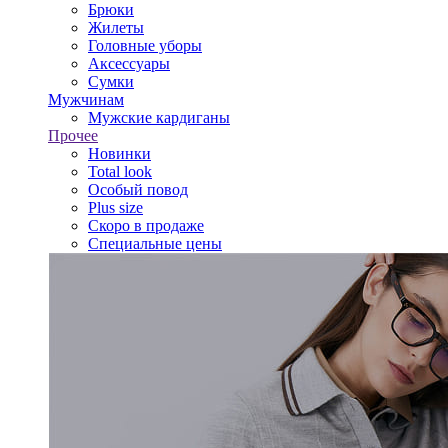
Брюки
Жилеты
Головные уборы
Аксессуары
Сумки
Мужчинам
Мужские кардиганы
Прочее
Новинки
Total look
Особый повод
Plus size
Скоро в продаже
Специальные цены