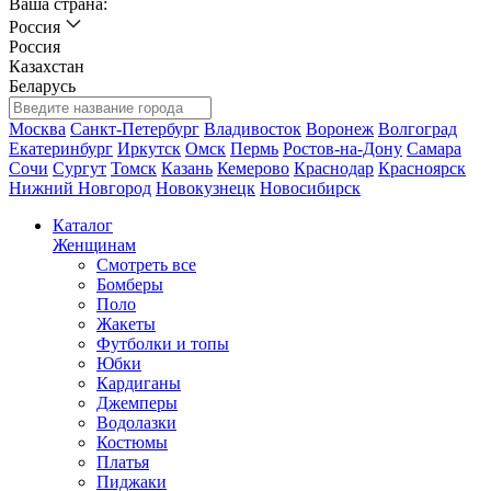
Ваша страна:
Россия
Россия
Казахстан
Беларусь
Москва
Санкт-Петербург
Владивосток
Воронеж
Волгоград
Екатеринбург
Иркутск
Омск
Пермь
Ростов-на-Дону
Самара
Сочи
Сургут
Томск
Казань
Кемерово
Краснодар
Красноярск
Нижний Новгород
Новокузнецк
Новосибирск
Каталог
Женщинам
Смотреть все
Бомберы
Поло
Жакеты
Футболки и топы
Юбки
Кардиганы
Джемперы
Водолазки
Костюмы
Платья
Пиджаки