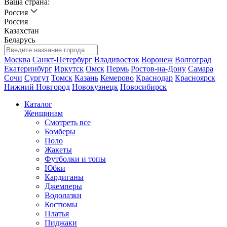
Ваша страна:
Россия
Россия
Казахстан
Беларусь
Москва
Санкт-Петербург
Владивосток
Воронеж
Волгоград
Екатеринбург
Иркутск
Омск
Пермь
Ростов-на-Дону
Самара
Сочи
Сургут
Томск
Казань
Кемерово
Краснодар
Красноярск
Нижний Новгород
Новокузнецк
Новосибирск
Каталог
Женщинам
Смотреть все
Бомберы
Поло
Жакеты
Футболки и топы
Юбки
Кардиганы
Джемперы
Водолазки
Костюмы
Платья
Пиджаки