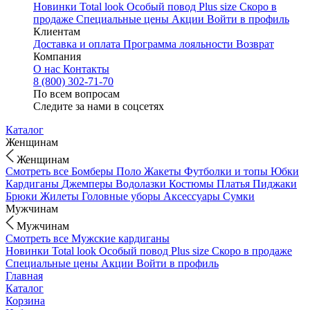
Новинки
Total look
Особый повод
Plus size
Скоро в
продаже
Специальные цены
Акции
Войти в профиль
Клиентам
Доставка и оплата
Программа лояльности
Возврат
Компания
О нас
Контакты
8 (800) 302-71-70
По всем вопросам
Следите за нами в соцсетях
Каталог
Женщинам
Женщинам
Смотреть все
Бомберы
Поло
Жакеты
Футболки и топы
Юбки
Кардиганы
Джемперы
Водолазки
Костюмы
Платья
Пиджаки
Брюки
Жилеты
Головные уборы
Аксессуары
Сумки
Мужчинам
Мужчинам
Смотреть все
Мужские кардиганы
Новинки
Total look
Особый повод
Plus size
Скоро в продаже
Специальные цены
Акции
Войти в профиль
Главная
Каталог
Корзина