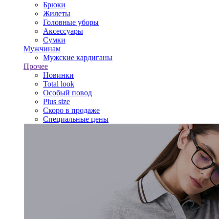
Брюки
Жилеты
Головные уборы
Аксессуары
Сумки
Мужчинам
Мужские кардиганы
Прочее
Новинки
Total look
Особый повод
Plus size
Скоро в продаже
Специальные цены