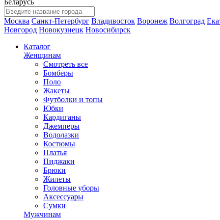
Беларусь
Москва
Санкт-Петербург
Владивосток
Воронеж
Волгоград
Ека
Новгород
Новокузнецк
Новосибирск
Каталог
Женщинам
Смотреть все
Бомберы
Поло
Жакеты
Футболки и топы
Юбки
Кардиганы
Джемперы
Водолазки
Костюмы
Платья
Пиджаки
Брюки
Жилеты
Головные уборы
Аксессуары
Сумки
Мужчинам