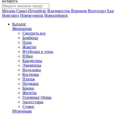
Беларусь
Москва
Санкт-Петербург
Владивосток
Воронеж
Волгоград
Ека
Новгород
Новокузнецк
Новосибирск
Каталог
Женщинам
Смотреть все
Бомберы
Поло
Жакеты
Футболки и топы
Юбки
Кардиганы
Джемперы
Водолазки
Костюмы
Платья
Пиджаки
Брюки
Жилеты
Головные уборы
Аксессуары
Сумки
Мужчинам