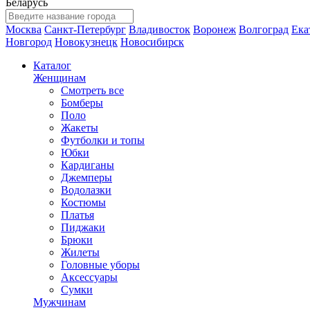
Беларусь
Москва
Санкт-Петербург
Владивосток
Воронеж
Волгоград
Ека
Новгород
Новокузнецк
Новосибирск
Каталог
Женщинам
Смотреть все
Бомберы
Поло
Жакеты
Футболки и топы
Юбки
Кардиганы
Джемперы
Водолазки
Костюмы
Платья
Пиджаки
Брюки
Жилеты
Головные уборы
Аксессуары
Сумки
Мужчинам