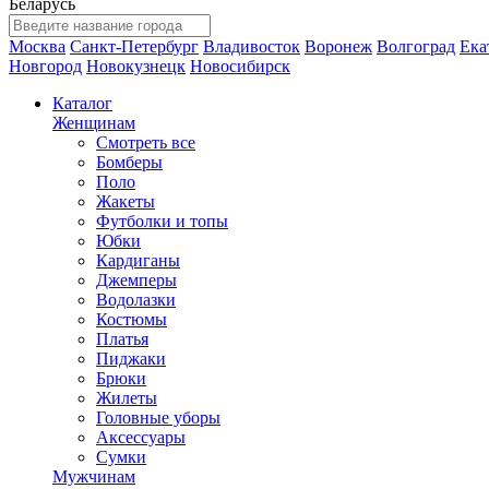
Беларусь
Москва
Санкт-Петербург
Владивосток
Воронеж
Волгоград
Ека
Новгород
Новокузнецк
Новосибирск
Каталог
Женщинам
Смотреть все
Бомберы
Поло
Жакеты
Футболки и топы
Юбки
Кардиганы
Джемперы
Водолазки
Костюмы
Платья
Пиджаки
Брюки
Жилеты
Головные уборы
Аксессуары
Сумки
Мужчинам