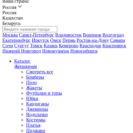
Ваша страна:
Россия
Россия
Казахстан
Беларусь
Москва
Санкт-Петербург
Владивосток
Воронеж
Волгоград
Екатеринбург
Иркутск
Омск
Пермь
Ростов-на-Дону
Самара
Сочи
Сургут
Томск
Казань
Кемерово
Краснодар
Красноярск
Нижний Новгород
Новокузнецк
Новосибирск
Каталог
Женщинам
Смотреть все
Бомберы
Поло
Жакеты
Футболки и топы
Юбки
Кардиганы
Джемперы
Водолазки
Костюмы
Платья
Пиджаки