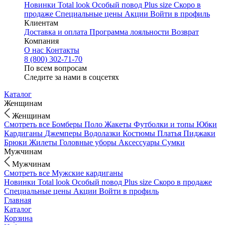
Новинки
Total look
Особый повод
Plus size
Скоро в
продаже
Специальные цены
Акции
Войти в профиль
Клиентам
Доставка и оплата
Программа лояльности
Возврат
Компания
О нас
Контакты
8 (800) 302-71-70
По всем вопросам
Следите за нами в соцсетях
Каталог
Женщинам
Женщинам
Смотреть все
Бомберы
Поло
Жакеты
Футболки и топы
Юбки
Кардиганы
Джемперы
Водолазки
Костюмы
Платья
Пиджаки
Брюки
Жилеты
Головные уборы
Аксессуары
Сумки
Мужчинам
Мужчинам
Смотреть все
Мужские кардиганы
Новинки
Total look
Особый повод
Plus size
Скоро в продаже
Специальные цены
Акции
Войти в профиль
Главная
Каталог
Корзина