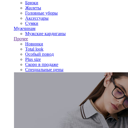
Брюки
Жилеты
Головные уборы
Аксессуары
Сумки
Мужчинам
Мужские кардиганы
Прочее
Новинки
Total look
Особый повод
Plus size
Скоро в продаже
Специальные цены