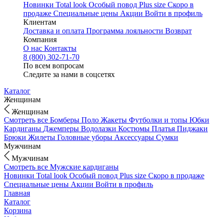
Новинки
Total look
Особый повод
Plus size
Скоро в
продаже
Специальные цены
Акции
Войти в профиль
Клиентам
Доставка и оплата
Программа лояльности
Возврат
Компания
О нас
Контакты
8 (800) 302-71-70
По всем вопросам
Следите за нами в соцсетях
Каталог
Женщинам
Женщинам
Смотреть все
Бомберы
Поло
Жакеты
Футболки и топы
Юбки
Кардиганы
Джемперы
Водолазки
Костюмы
Платья
Пиджаки
Брюки
Жилеты
Головные уборы
Аксессуары
Сумки
Мужчинам
Мужчинам
Смотреть все
Мужские кардиганы
Новинки
Total look
Особый повод
Plus size
Скоро в продаже
Специальные цены
Акции
Войти в профиль
Главная
Каталог
Корзина