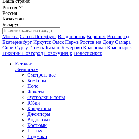
Ваша страна:
Россия
Россия
Казахстан
Беларусь
Москва
Санкт-Петербург
Владивосток
Воронеж
Волгоград
Екатеринбург
Иркутск
Омск
Пермь
Ростов-на-Дону
Самара
Сочи
Сургут
Томск
Казань
Кемерово
Краснодар
Красноярск
Нижний Новгород
Новокузнецк
Новосибирск
Каталог
Женщинам
Смотреть все
Бомберы
Поло
Жакеты
Футболки и топы
Юбки
Кардиганы
Джемперы
Водолазки
Костюмы
Платья
Пиджаки