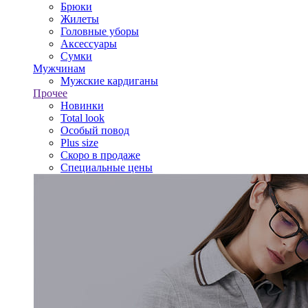
Брюки
Жилеты
Головные уборы
Аксессуары
Сумки
Мужчинам
Мужские кардиганы
Прочее
Новинки
Total look
Особый повод
Plus size
Скоро в продаже
Специальные цены