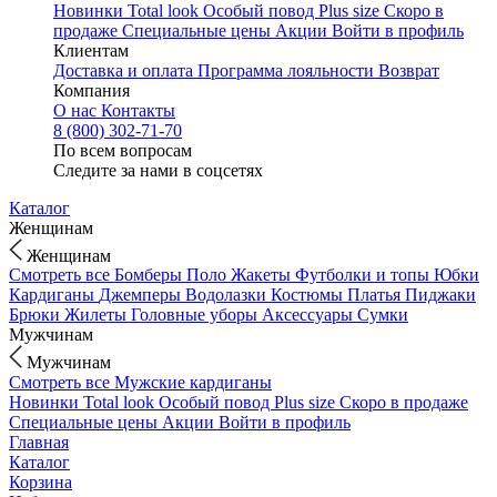
Новинки
Total look
Особый повод
Plus size
Скоро в
продаже
Специальные цены
Акции
Войти в профиль
Клиентам
Доставка и оплата
Программа лояльности
Возврат
Компания
О нас
Контакты
8 (800) 302-71-70
По всем вопросам
Следите за нами в соцсетях
Каталог
Женщинам
Женщинам
Смотреть все
Бомберы
Поло
Жакеты
Футболки и топы
Юбки
Кардиганы
Джемперы
Водолазки
Костюмы
Платья
Пиджаки
Брюки
Жилеты
Головные уборы
Аксессуары
Сумки
Мужчинам
Мужчинам
Смотреть все
Мужские кардиганы
Новинки
Total look
Особый повод
Plus size
Скоро в продаже
Специальные цены
Акции
Войти в профиль
Главная
Каталог
Корзина