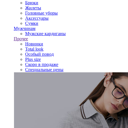
Брюки
Жилеты
Головные уборы
Аксессуары
Сумки
Мужчинам
Мужские кардиганы
Прочее
Новинки
Total look
Особый повод
Plus size
Скоро в продаже
Специальные цены