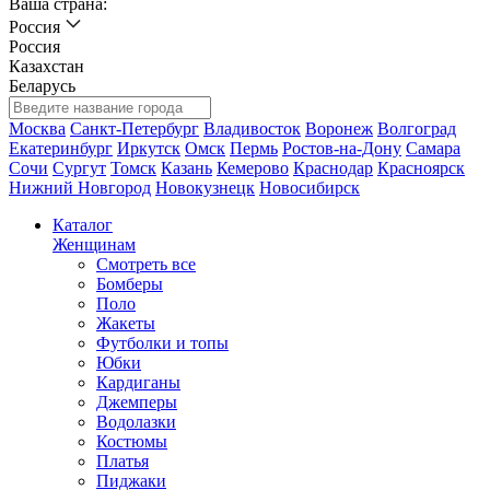
Ваша страна:
Россия
Россия
Казахстан
Беларусь
Москва
Санкт-Петербург
Владивосток
Воронеж
Волгоград
Екатеринбург
Иркутск
Омск
Пермь
Ростов-на-Дону
Самара
Сочи
Сургут
Томск
Казань
Кемерово
Краснодар
Красноярск
Нижний Новгород
Новокузнецк
Новосибирск
Каталог
Женщинам
Смотреть все
Бомберы
Поло
Жакеты
Футболки и топы
Юбки
Кардиганы
Джемперы
Водолазки
Костюмы
Платья
Пиджаки