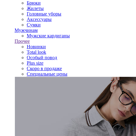
Брюки
Жилеты
Головные уборы
Аксессуары
Сумки
Мужчинам
Мужские кардиганы
Прочее
Новинки
Total look
Особый повод
Plus size
Скоро в продаже
Специальные цены