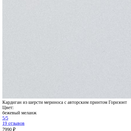
Кардиган из шерсти мериноса с авторским принтом Горизонт
Цвет:
бежевый меланж
5/5
19 отзывов
7990 ₽