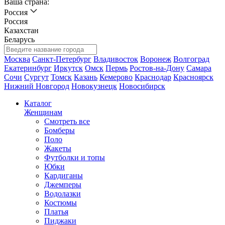
Ваша страна:
Россия
Россия
Казахстан
Беларусь
Москва
Санкт-Петербург
Владивосток
Воронеж
Волгоград
Екатеринбург
Иркутск
Омск
Пермь
Ростов-на-Дону
Самара
Сочи
Сургут
Томск
Казань
Кемерово
Краснодар
Красноярск
Нижний Новгород
Новокузнецк
Новосибирск
Каталог
Женщинам
Смотреть все
Бомберы
Поло
Жакеты
Футболки и топы
Юбки
Кардиганы
Джемперы
Водолазки
Костюмы
Платья
Пиджаки