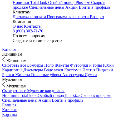
Новинки
Total look
Особый повод
Plus size
Скоро в
продаже
Специальные цены
Акции
Войти в профиль
Клиентам
Доставка и оплата
Программа лояльности
Возврат
Компания
О нас
Контакты
8 (800) 302-71-70
По всем вопросам
Следите за нами в соцсетях
Каталог
Женщинам
Женщинам
Смотреть все
Бомберы
Поло
Жакеты
Футболки и топы
Юбки
Кардиганы
Джемперы
Водолазки
Костюмы
Платья
Пиджаки
Брюки
Жилеты
Головные уборы
Аксессуары
Сумки
Мужчинам
Мужчинам
Смотреть все
Мужские кардиганы
Новинки
Total look
Особый повод
Plus size
Скоро в продаже
Специальные цены
Акции
Войти в профиль
Главная
Каталог
Корзина