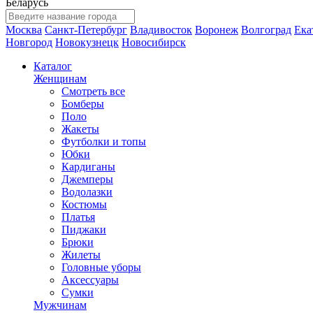
Беларусь
Москва
Санкт-Петербург
Владивосток
Воронеж
Волгоград
Ека
Новгород
Новокузнецк
Новосибирск
Каталог
Женщинам
Смотреть все
Бомберы
Поло
Жакеты
Футболки и топы
Юбки
Кардиганы
Джемперы
Водолазки
Костюмы
Платья
Пиджаки
Брюки
Жилеты
Головные уборы
Аксессуары
Сумки
Мужчинам