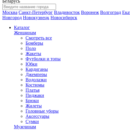
Беларусь
Москва
Санкт-Петербург
Владивосток
Воронеж
Волгоград
Ека
Новгород
Новокузнецк
Новосибирск
Каталог
Женщинам
Смотреть все
Бомберы
Поло
Жакеты
Футболки и топы
Юбки
Кардиганы
Джемперы
Водолазки
Костюмы
Платья
Пиджаки
Брюки
Жилеты
Головные уборы
Аксессуары
Сумки
Мужчинам