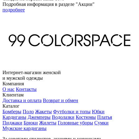
Подробная информация в разделе "Акции"
подробнее
Интернет-магазин женской
и мужской одежды
Компания
О нас
Контакты
Клиентам
Доставка и оплата
Возврат и обмен
Каталог
Бомберы
Поло
Жакеты
Футболки и топы
Юбки
Кардиганы
Джемперы
Водолазки
Костюмы
Платья
Пиджаки
Брюки
Жилеты
Головные уборы
Сумки
Мужские кардиганы
За советами стилистов, акциями и новинками