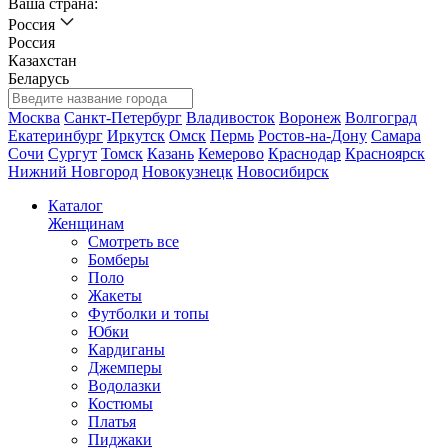
Ваша страна:
Россия
Россия
Казахстан
Беларусь
Москва
Санкт-Петербург
Владивосток
Воронеж
Волгоград
Екатеринбург
Иркутск
Омск
Пермь
Ростов-на-Дону
Самара
Сочи
Сургут
Томск
Казань
Кемерово
Краснодар
Красноярск
Нижний Новгород
Новокузнецк
Новосибирск
Каталог
Женщинам
Смотреть все
Бомберы
Поло
Жакеты
Футболки и топы
Юбки
Кардиганы
Джемперы
Водолазки
Костюмы
Платья
Пиджаки