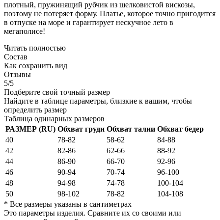
плотный, пружинящий рубчик из шелковистой вискозы,
поэтому не потеряет форму. Платье, которое точно пригодится
в отпуске на море и гарантирует нескучное лето в
мегаполисе!
Читать полностью
Состав
Как сохранить вид
Отзывы
5/5
Подберите свой точный размер
Найдите в таблице параметры, близкие к вашим, чтобы
определить размер
Таблица одинарных размеров
РАЗМЕР (RU)
Обхват груди
Обхват талии
Обхват бедер
40
78-82
58-62
84-88
42
82-86
62-66
88-92
44
86-90
66-70
92-96
46
90-94
70-74
96-100
48
94-98
74-78
100-104
50
98-102
78-82
104-108
* Все размеры указаны в сантиметрах
Это параметры изделия. Сравните их со своими или