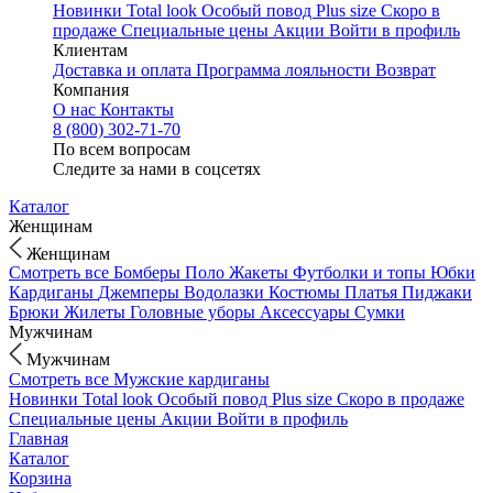
Новинки
Total look
Особый повод
Plus size
Скоро в
продаже
Специальные цены
Акции
Войти в профиль
Клиентам
Доставка и оплата
Программа лояльности
Возврат
Компания
О нас
Контакты
8 (800) 302-71-70
По всем вопросам
Следите за нами в соцсетях
Каталог
Женщинам
Женщинам
Смотреть все
Бомберы
Поло
Жакеты
Футболки и топы
Юбки
Кардиганы
Джемперы
Водолазки
Костюмы
Платья
Пиджаки
Брюки
Жилеты
Головные уборы
Аксессуары
Сумки
Мужчинам
Мужчинам
Смотреть все
Мужские кардиганы
Новинки
Total look
Особый повод
Plus size
Скоро в продаже
Специальные цены
Акции
Войти в профиль
Главная
Каталог
Корзина