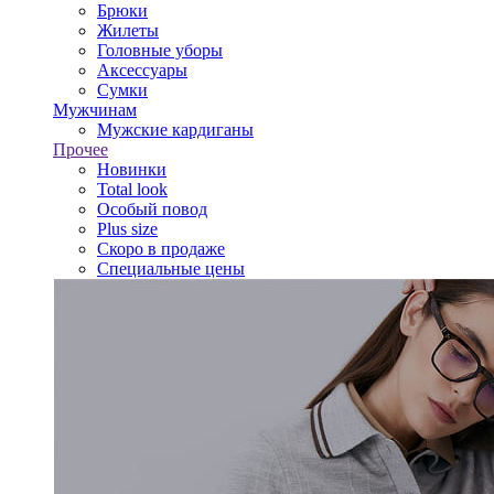
Брюки
Жилеты
Головные уборы
Аксессуары
Сумки
Мужчинам
Мужские кардиганы
Прочее
Новинки
Total look
Особый повод
Plus size
Скоро в продаже
Специальные цены